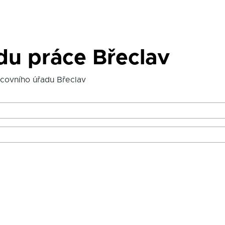
du práce Břeclav
acovního úřadu Břeclav