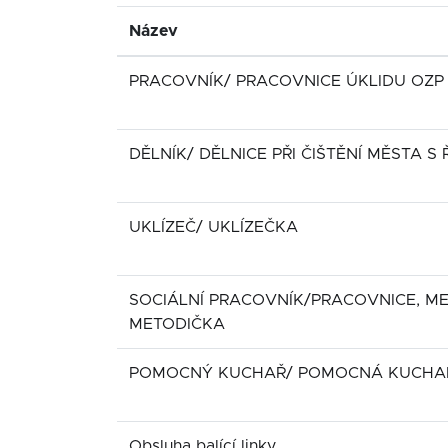
Název
PRACOVNÍK/ PRACOVNICE ÚKLIDU OZP
DĚLNÍK/ DĚLNICE PŘI ČIŠTĚNÍ MĚSTA S Ř
UKLÍZEČ/ UKLÍZEČKA
SOCIÁLNÍ PRACOVNÍK/PRACOVNICE, ME
METODIČKA
POMOCNÝ KUCHAŘ/ POMOCNÁ KUCHA
Obsluha balící linky