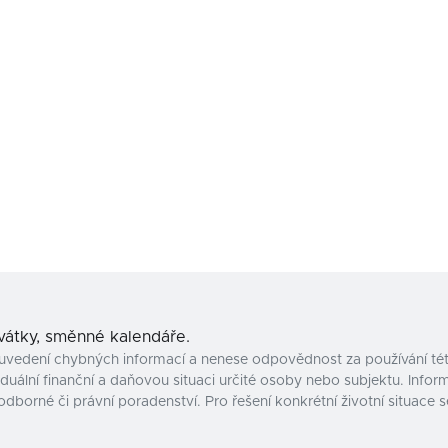
svátky, směnné kalendáře.
uvedení chybných informací a nenese odpovědnost za používání tét
uální finanční a daňovou situaci určité osoby nebo subjektu. Inform
odborné či právní poradenství. Pro řešení konkrétní životní situac