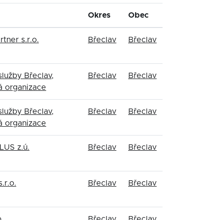
Okres
Obec
tner s.r.o.
Břeclav
Břeclav
lužby Břeclav,
Břeclav
Břeclav
á organizace
lužby Břeclav,
Břeclav
Břeclav
á organizace
US z.ú.
Břeclav
Břeclav
r.o.
Břeclav
Břeclav
.
Břeclav
Břeclav