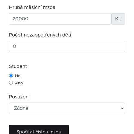
Hrubá měsíční mzda
Kč
Počet nezaopatřených dětí
Student
Ne
Ano
Postižení
Spočítat čistou mzdu