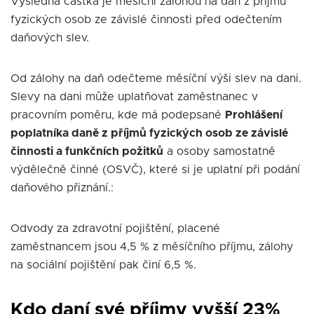
Výsledná částka je měsíční zálohou na daň z příjmu
fyzických osob ze závislé činnosti před odečtením
daňových slev.
Od zálohy na daň odečteme měsíční výši slev na dani.
Slevy na dani může uplatňovat zaměstnanec v
pracovním poměru, kde má podepsané
Prohlášení
poplatníka daně z příjmů fyzických osob ze závislé
činnosti a funkčních požitků
a osoby samostatně
výdělečně činné (OSVČ), které si je uplatní při podání
daňového přiznání.:
Odvody za zdravotní pojištění, placené
zaměstnancem jsou 4,5 % z měsíčního příjmu, zálohy
na sociální pojištění pak činí 6,5 %.
Kdo daní své příjmy vyšší 23%