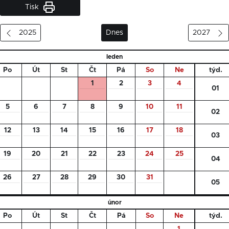
Tisk
2025
Dnes
2027
leden
Po
Út
St
Čt
Pá
So
Ne
týd.
1
2
3
4
01
5
6
7
8
9
10
11
02
12
13
14
15
16
17
18
03
19
20
21
22
23
24
25
04
26
27
28
29
30
31
05
únor
Po
Út
St
Čt
Pá
So
Ne
týd.