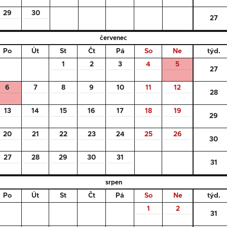
29
30
27
červenec
Po
Út
St
Čt
Pá
So
Ne
týd.
1
2
3
4
5
27
6
7
8
9
10
11
12
28
13
14
15
16
17
18
19
29
20
21
22
23
24
25
26
30
27
28
29
30
31
31
srpen
Po
Út
St
Čt
Pá
So
Ne
týd.
1
2
31