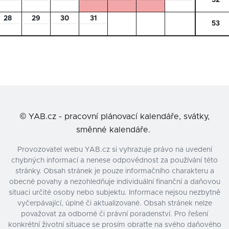
52
28
29
30
31
53
©
YAB.cz - pracovní plánovací kalendáře, svátky,
směnné kalendáře.
Provozovatel webu YAB.cz si vyhrazuje právo na uvedení
chybných informací a nenese odpovědnost za používání této
stránky. Obsah stránek je pouze informačního charakteru a
obecné povahy a nezohledňuje individuální finanční a daňovou
situaci určité osoby nebo subjektu. Informace nejsou nezbytně
vyčerpávající, úplné či aktualizované. Obsah stránek nelze
považovat za odborné či právní poradenství. Pro řešení
konkrétní životní situace se prosím obraťte na svého daňového