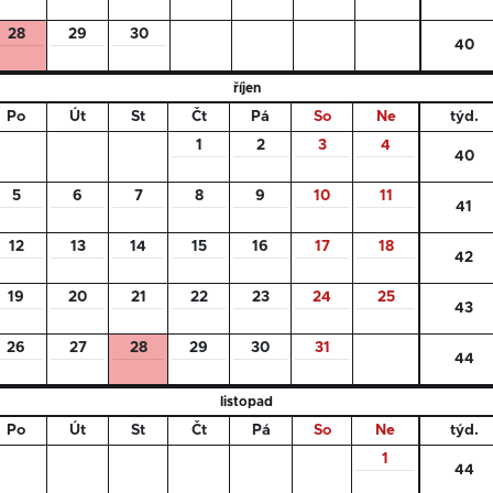
28
29
30
40
říjen
Po
Út
St
Čt
Pá
So
Ne
týd.
1
2
3
4
40
5
6
7
8
9
10
11
41
12
13
14
15
16
17
18
42
19
20
21
22
23
24
25
43
26
27
28
29
30
31
44
listopad
Po
Út
St
Čt
Pá
So
Ne
týd.
1
44