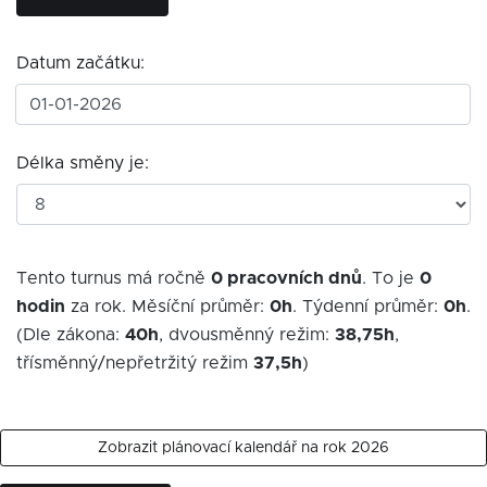
Datum začátku:
Délka směny je:
Tento turnus má ročně
0
pracovních dnů
. To je
0
hodin
za rok. Měsíční průměr:
0
h
. Týdenní průměr:
0
h
.
(Dle zákona:
40h
, dvousměnný režim:
38,75h
,
třísměnný/nepřetržitý režim
37,5h
)
Zobrazit plánovací kalendář na rok 2026