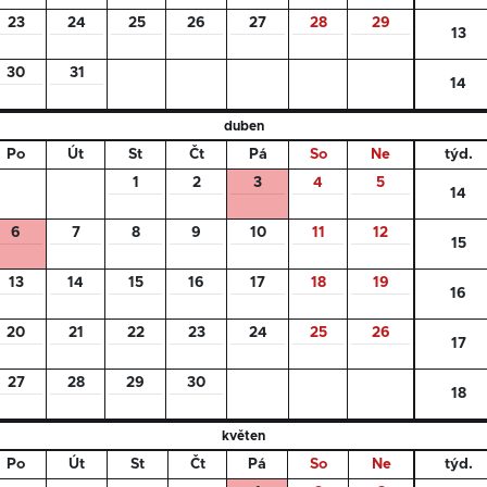
23
24
25
26
27
28
29
13
30
31
14
duben
Po
Út
St
Čt
Pá
So
Ne
týd.
1
2
3
4
5
14
6
7
8
9
10
11
12
15
13
14
15
16
17
18
19
16
20
21
22
23
24
25
26
17
27
28
29
30
18
květen
Po
Út
St
Čt
Pá
So
Ne
týd.