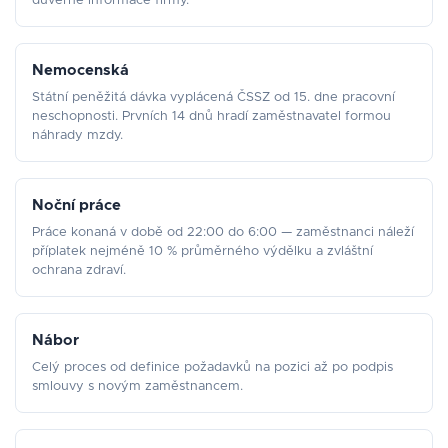
důvěrné informace firmy.
Nemocenská
Státní peněžitá dávka vyplácená ČSSZ od 15. dne pracovní
neschopnosti. Prvních 14 dnů hradí zaměstnavatel formou
náhrady mzdy.
Noční práce
Práce konaná v době od 22:00 do 6:00 — zaměstnanci náleží
příplatek nejméně 10 % průměrného výdělku a zvláštní
ochrana zdraví.
Nábor
Celý proces od definice požadavků na pozici až po podpis
smlouvy s novým zaměstnancem.