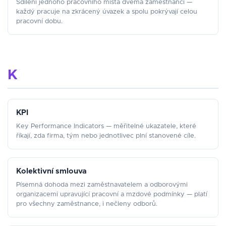
Sdílení jednoho pracovního místa dvěma zaměstnanci —
každý pracuje na zkrácený úvazek a spolu pokrývají celou
pracovní dobu.
K
KPI
Key Performance Indicators — měřitelné ukazatele, které
říkají, zda firma, tým nebo jednotlivec plní stanovené cíle.
Kolektivní smlouva
Písemná dohoda mezi zaměstnavatelem a odborovými
organizacemi upravující pracovní a mzdové podmínky — platí
pro všechny zaměstnance, i nečleny odborů.