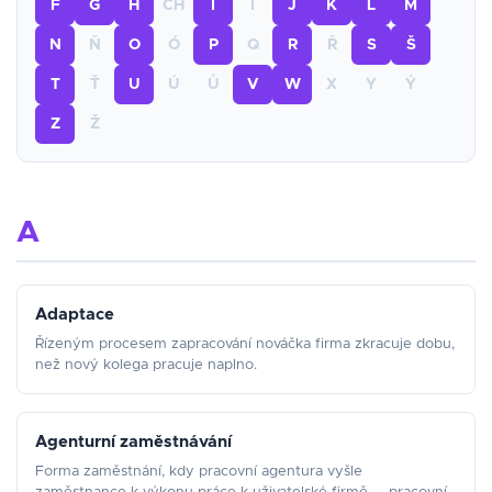
F
G
H
CH
I
Í
J
K
L
M
N
Ň
O
Ó
P
Q
R
Ř
S
Š
T
Ť
U
Ú
Ů
V
W
X
Y
Ý
Z
Ž
A
Adaptace
Řízeným procesem zapracování nováčka firma zkracuje dobu,
než nový kolega pracuje naplno.
Agenturní zaměstnávání
Forma zaměstnání, kdy pracovní agentura vyšle