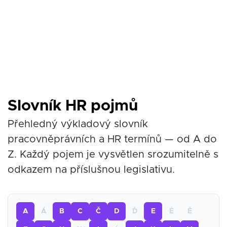
Slovník HR pojmů
Přehledný výkladový slovník
pracovněprávních a HR termínů — od A do
Z. Každý pojem je vysvětlen srozumitelně s
odkazem na příslušnou legislativu.
A
Á
B
C
Č
D
Ď
E
É
Ě