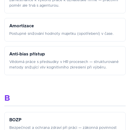
zaměstnance k výkonu práce k uživatelské firmě — pracovní
poměr ale trvá s agenturou.
Amortizace
Postupné snižování hodnoty majetku (opotřebení) v čase.
Anti-bias přístup
Vědomá práce s předsudky v HR procesech — strukturované
metody snižující vliv kognitivního zkreslení při výběru.
B
BOZP
Bezpečnost a ochrana zdraví při práci — zákonná povinnost