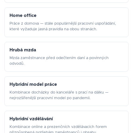
Home office
Práce z domova — stále populárnější pracovní uspořádání,
které vyžaduje jasná pravidla na obou stranách.
Hrubá mzda
Mzda zaměstnance před odečtením daní a povinných
odvodů.
Hybridní model práce
Kombinace docházky do kanceláře s prací na dálku —
nejrozšířenější pracovní model po pandemii.
Hybridní vzdělávání
Kombinace online a prezenčních vzdělávacích forem
přizpůsobená potřebám zaměstnanců i obsahu.