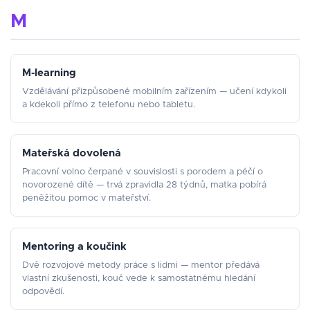
M
M-learning
Vzdělávání přizpůsobené mobilním zařízením — učení kdykoli
a kdekoli přímo z telefonu nebo tabletu.
Mateřská dovolená
Pracovní volno čerpané v souvislosti s porodem a péčí o
novorozené dítě — trvá zpravidla 28 týdnů, matka pobírá
peněžitou pomoc v mateřství.
Mentoring a koučink
Dvě rozvojové metody práce s lidmi — mentor předává
vlastní zkušenosti, kouč vede k samostatnému hledání
odpovědí.