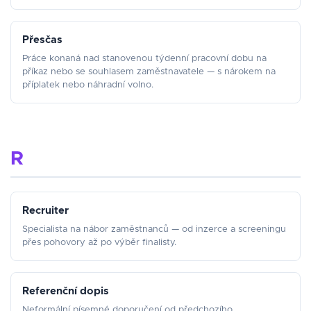
Přesčas
Práce konaná nad stanovenou týdenní pracovní dobu na
příkaz nebo se souhlasem zaměstnavatele — s nárokem na
příplatek nebo náhradní volno.
R
Recruiter
Specialista na nábor zaměstnanců — od inzerce a screeningu
přes pohovory až po výběr finalisty.
Referenční dopis
Neformální písemné doporučení od předchozího