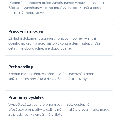
Písemné hodnocení práce zaměstnance vydávané na jeho
žádost — zaměstnavatel ho musí vydat do 15 dnů a obsah
nesmí být nepravdivý.
Pracovní smlouva
Základní dokument upravující pracovní poměr — musí
obsahovat druh práce, místo výkonu a den nástupu. Vše
ostatní je dobrovolné, ale doporučené.
Preboarding
Komunikace a příprava před prvním pracovním dnem —
snižuje stres nováčka a riziko, že nabídku rozmyslí.
Průměrný výdělek
Výpočtová základna pro náhrady mzdy, odstupné,
přesčasové příplatky a další plnění — zjišťuje se z hrubé mzdy
za předchozí kalendářní čtvrtletí.