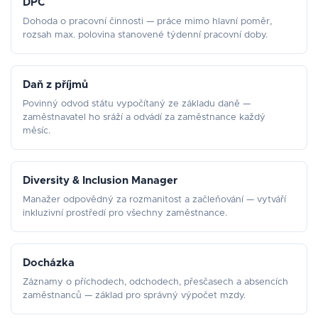
DPČ
Dohoda o pracovní činnosti — práce mimo hlavní poměr,
rozsah max. polovina stanovené týdenní pracovní doby.
Daň z příjmů
Povinný odvod státu vypočítaný ze základu daně —
zaměstnavatel ho sráží a odvádí za zaměstnance každý
měsíc.
Diversity & Inclusion Manager
Manažer odpovědný za rozmanitost a začleňování — vytváří
inkluzivní prostředí pro všechny zaměstnance.
Docházka
Záznamy o příchodech, odchodech, přesčasech a absencích
zaměstnanců — základ pro správný výpočet mzdy.