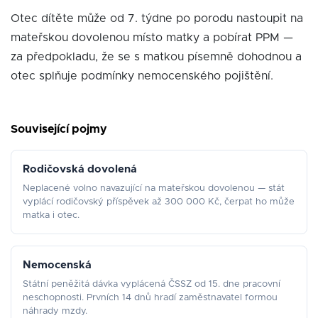
Otec dítěte může od 7. týdne po porodu nastoupit na
mateřskou dovolenou místo matky a pobírat PPM —
za předpokladu, že se s matkou písemně dohodnou a
otec splňuje podmínky nemocenského pojištění.
Související pojmy
Rodičovská dovolená
Neplacené volno navazující na mateřskou dovolenou — stát
vyplácí rodičovský příspěvek až 300 000 Kč, čerpat ho může
matka i otec.
Nemocenská
Státní peněžitá dávka vyplácená ČSSZ od 15. dne pracovní
neschopnosti. Prvních 14 dnů hradí zaměstnavatel formou
náhrady mzdy.