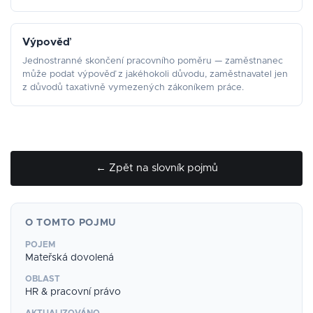
Výpověď
Jednostranné skončení pracovního poměru — zaměstnanec
může podat výpověď z jakéhokoli důvodu, zaměstnavatel jen
z důvodů taxativně vymezených zákoníkem práce.
← Zpět na slovník pojmů
O TOMTO POJMU
POJEM
Mateřská dovolená
OBLAST
HR & pracovní právo