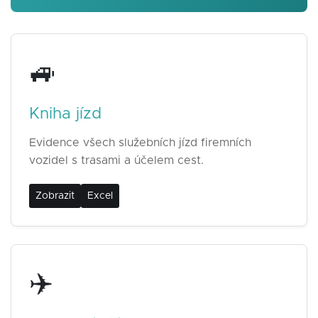
🚙
Kniha jízd
Evidence všech služebních jízd firemních
vozidel s trasami a účelem cest.
Zobrazit
Excel
✈️