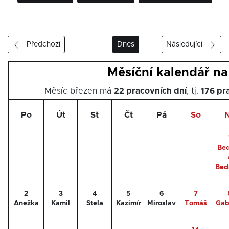
Předchozí
Dnes
Následující
Měsíční kalendář n
Měsíc březen má
22 pracovních dní
, tj.
176 pr
Po
Út
St
Čt
Pá
So
Bed
Bed
2
3
4
5
6
7
Anežka
Kamil
Stela
Kazimír
Miroslav
Tomáš
Gab