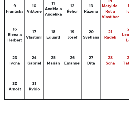
14
11
9
10
12
13
Matylda,
Anděla a
Františka
Viktorie
Řehoř
Růžena
Rút a
I
Angelika
Vlastibor
16
17
18
19
20
21
Elena a
Leo
Vlastimil
Eduard
Josef
Světlana
Radek
Herbert
L
23
24
25
26
27
28
Ivona
Gabriel
Marián
Emanuel
Dita
Soňa
Ta
30
31
Arnošt
Kvido