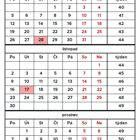
1
2
3
4
40
5
6
7
8
9
10
11
41
12
13
14
15
16
17
18
42
19
20
21
22
23
24
25
43
26
27
28
29
30
31
44
listopad
Po
Út
St
Čt
Pá
So
Ne
týden
1
44
2
3
4
5
6
7
8
45
9
10
11
12
13
14
15
46
16
17
18
19
20
21
22
47
23
24
25
26
27
28
29
48
30
49
prosinec
Po
Út
St
Čt
Pá
So
Ne
týden
1
2
3
4
5
6
49
7
8
9
10
11
12
13
50