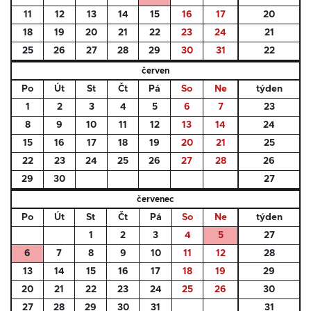
11
12
13
14
15
16
17
20
18
19
20
21
22
23
24
21
25
26
27
28
29
30
31
22
červen
Po
Út
St
Čt
Pá
So
Ne
týden
1
2
3
4
5
6
7
23
8
9
10
11
12
13
14
24
15
16
17
18
19
20
21
25
22
23
24
25
26
27
28
26
29
30
27
červenec
Po
Út
St
Čt
Pá
So
Ne
týden
1
2
3
4
5
27
6
7
8
9
10
11
12
28
13
14
15
16
17
18
19
29
20
21
22
23
24
25
26
30
27
28
29
30
31
31