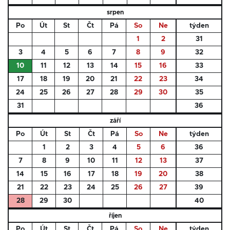
srpen
Po
Út
St
Čt
Pá
So
Ne
týden
1
2
31
3
4
5
6
7
8
9
32
10
11
12
13
14
15
16
33
17
18
19
20
21
22
23
34
24
25
26
27
28
29
30
35
31
36
září
Po
Út
St
Čt
Pá
So
Ne
týden
1
2
3
4
5
6
36
7
8
9
10
11
12
13
37
14
15
16
17
18
19
20
38
21
22
23
24
25
26
27
39
28
29
30
40
říjen
Po
Út
St
Čt
Pá
So
Ne
týden