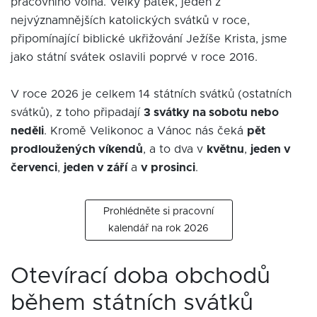
pracovního volna. Velký pátek, jeden z
nejvýznamnějších katolických svátků v roce,
připomínající biblické ukřižování Ježíše Krista, jsme
jako státní svátek oslavili poprvé v roce 2016.
V roce 2026 je celkem 14 státních svátků (ostatních
svátků), z toho připadají
3 svátky na sobotu nebo
neděli
. Kromě Velikonoc a Vánoc nás čeká
pět
prodloužených víkendů
, a to dva v
květnu
,
jeden v
červenci
,
jeden v září
a
v prosinci
.
Prohlédněte si pracovní
kalendář na rok 2026
Otevírací doba obchodů
během státních svátků