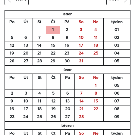
2025
2027
leden
Po
Út
St
Čt
Pá
So
Ne
týden
1
2
3
4
01
5
6
7
8
9
10
11
02
12
13
14
15
16
17
18
03
19
20
21
22
23
24
25
04
26
27
28
29
30
31
05
únor
Po
Út
St
Čt
Pá
So
Ne
týden
1
05
2
3
4
5
6
7
8
06
9
10
11
12
13
14
15
07
16
17
18
19
20
21
22
08
23
24
25
26
27
28
09
březen
Po
Út
St
Čt
Pá
So
Ne
týden