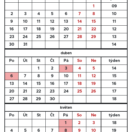
1
09
2
3
4
5
6
7
8
10
9
10
11
12
13
14
15
11
16
17
18
19
20
21
22
12
23
24
25
26
27
28
29
13
30
31
14
duben
Po
Út
St
Čt
Pá
So
Ne
týden
1
2
3
4
5
14
6
7
8
9
10
11
12
15
13
14
15
16
17
18
19
16
20
21
22
23
24
25
26
17
27
28
29
30
18
květen
Po
Út
St
Čt
Pá
So
Ne
týden
1
2
3
18
4
5
6
7
8
9
10
19