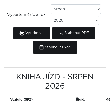
Vyberte měsíc a rok:
Vytisknout
Stáhnout PDF
Stáhnout Excel
KNIHA JÍZD - SRPEN
2026
Vozidlo (SPZ):
Řidič:
Mě
_______________________
_______________________