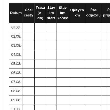
Trasa
Stav
Stav
Účel
Ujetých
Čas
Č
Datum
(z -
km
km
cesty
km
odjezdu
pří
do)
start
konec
01.08.
02.08.
03.08.
04.08.
05.08.
06.08.
07.08.
08.08.
09.08.
10.08.