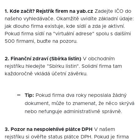
1. Kde začít? Rejstřík firem na
yab.cz
Zadejte IČO do
našeho vyhledávače. Okamžitě uvidíte základní údaje:
jak dlouho firma existuje, kde sídlí a zda je aktivní.
Pokud firma sídlí na "virtuální adrese" spolu s dalšími
500 firmami, buďte na pozoru.
2. Finanční zdraví (Sbírka listin)
V obchodním
rejstříku hledejte "Sbírku listin". Solidní firma tam
každoročně vkládá účetní závěrku.
Tip:
Pokud firma dva roky neposlala žádný
dokument, může to znamenat, že něco skrývá
nebo nefunguje administrativně správně.
3. Pozor na nespolehlivé plátce DPH
V našem
rejstříku si ověřte status plátce DPH. Pokud je firma