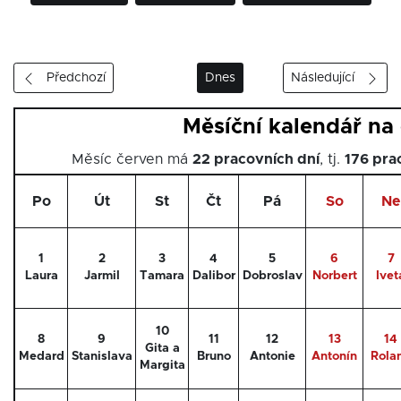
Předchozí
Dnes
Následující
Měsíční kalendář na
Měsíc červen má
22 pracovních dní
, tj.
176 pra
Po
Út
St
Čt
Pá
So
Ne
1
2
3
4
5
6
7
Laura
Jarmil
Tamara
Dalibor
Dobroslav
Norbert
Ivet
10
8
9
11
12
13
14
Gita a
Medard
Stanislava
Bruno
Antonie
Antonín
Rola
Margita