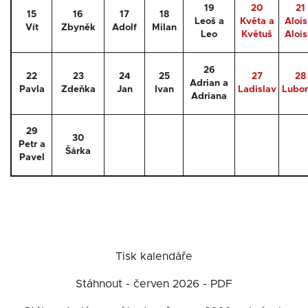
19
20
21
15
16
17
18
Leoš a
Květa a
Alois
Vít
Zbyněk
Adolf
Milan
Leo
Květuš
Alois
26
22
23
24
25
27
28
Adrian a
Pavla
Zdeňka
Jan
Ivan
Ladislav
Lubo
Adriana
29
30
Petr a
Šárka
Pavel
Tisk kalendáře
Stáhnout - červen 2026 - PDF