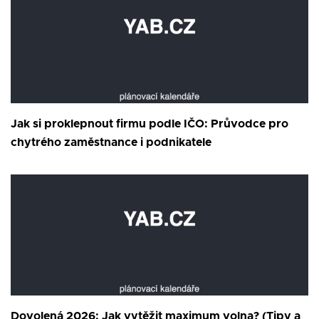
Jak si proklepnout firmu podle IČO: Průvodce pro
chytrého zaměstnance i podnikatele
Dovolená 2026: Jak vytěžit maximum volna? (Tipy a