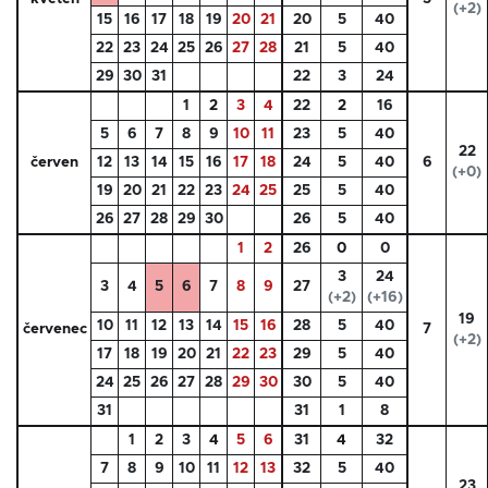
(+2)
15
16
17
18
19
20
21
20
5
40
22
23
24
25
26
27
28
21
5
40
29
30
31
22
3
24
1
2
3
4
22
2
16
5
6
7
8
9
10
11
23
5
40
22
červen
12
13
14
15
16
17
18
24
5
40
6
(+0)
19
20
21
22
23
24
25
25
5
40
26
27
28
29
30
26
5
40
1
2
26
0
0
3
24
3
4
5
6
7
8
9
27
(+2)
(+16)
19
10
11
12
13
14
15
16
28
5
40
červenec
7
(+2)
17
18
19
20
21
22
23
29
5
40
24
25
26
27
28
29
30
30
5
40
31
31
1
8
1
2
3
4
5
6
31
4
32
7
8
9
10
11
12
13
32
5
40
23