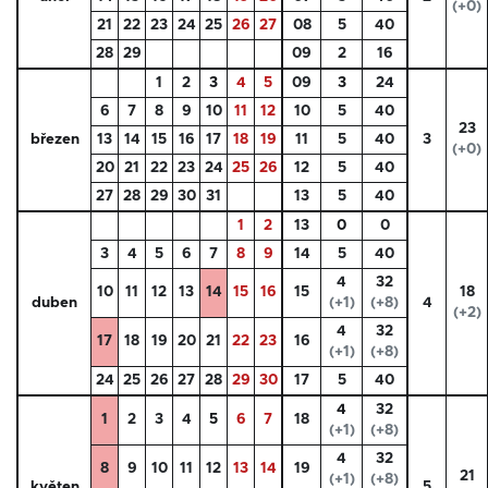
(+0)
21
22
23
24
25
26
27
08
5
40
28
29
09
2
16
1
2
3
4
5
09
3
24
6
7
8
9
10
11
12
10
5
40
23
březen
13
14
15
16
17
18
19
11
5
40
3
(+0)
20
21
22
23
24
25
26
12
5
40
27
28
29
30
31
13
5
40
1
2
13
0
0
3
4
5
6
7
8
9
14
5
40
4
32
10
11
12
13
14
15
16
15
18
duben
(+1)
(+8)
4
(+2)
4
32
17
18
19
20
21
22
23
16
(+1)
(+8)
24
25
26
27
28
29
30
17
5
40
4
32
1
2
3
4
5
6
7
18
(+1)
(+8)
4
32
8
9
10
11
12
13
14
19
21
(+1)
(+8)
květen
5