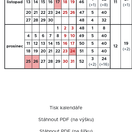
listopad
13
14
15
16
17
18
19
46
11
(+1)
(+8)
(+1)
20
21
22
23
24
25
26
47
5
40
27
28
29
30
48
4
32
1
2
3
48
1
8
4
5
6
7
8
9
10
49
5
40
11
12
13
14
15
16
17
50
5
40
19
prosinec
12
(+2)
18
19
20
21
22
23
24
51
5
40
3
24
25
26
27
28
29
30
31
52
(+2)
(+16)
Tisk kalendáře
Stáhnout PDF (na výšku)
Stáhnout PDF (na šířku)