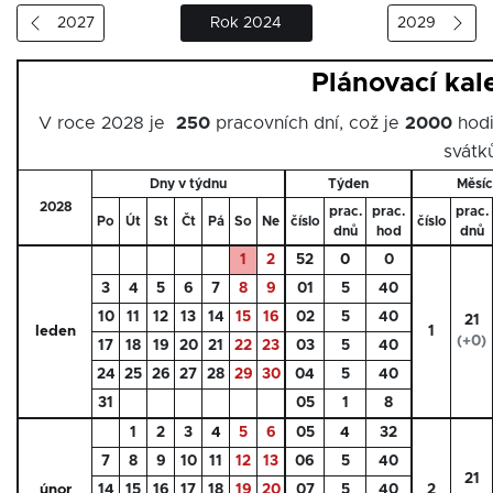
2027
Rok 2024
2029
Plánovací ka
V roce 2028 je
250
pracovních dní, což je
2000
hodi
svátk
Dny v týdnu
Týden
Měsíc
2028
prac.
prac.
prac.
Po
Út
St
Čt
Pá
So
Ne
číslo
číslo
dnů
hod
dnů
1
2
52
0
0
3
4
5
6
7
8
9
01
5
40
10
11
12
13
14
15
16
02
5
40
21
leden
1
(+0)
17
18
19
20
21
22
23
03
5
40
24
25
26
27
28
29
30
04
5
40
31
05
1
8
1
2
3
4
5
6
05
4
32
7
8
9
10
11
12
13
06
5
40
21
únor
14
15
16
17
18
19
20
07
5
40
2