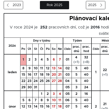
2023
Rok 2025
2025
Plánovací ka
V roce 2024 je
252
pracovních dní, což je
2016
hodi
svátk
Dny v týdnu
Týden
Měsí
2024
prac.
prac.
prac.
Po
Út
St
Čt
Pá
So
Ne
číslo
číslo
dnů
hod
dnů
4
32
1
2
3
4
5
6
7
01
(+1)
(+8)
8
9
10
11
12
13
14
02
5
40
22
leden
1
15
16
17
18
19
20
21
03
5
40
(+1)
22
23
24
25
26
27
28
04
5
40
29
30
31
05
3
24
1
2
3
4
05
2
16
5
6
7
8
9
10
11
06
5
40
21
únor
12
13
14
15
16
17
18
07
5
40
2
(+0)