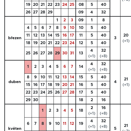
19
20
21
22
23
24
25
08
5
40
26
27
28
29
09
4
32
1
2
3
09
1
8
4
5
6
7
8
9
10
10
5
40
11
12
13
14
15
16
17
11
5
40
20
březen
3
(+1)
18
19
20
21
22
23
24
12
5
40
4
32
25
26
27
28
29
30
31
13
(+1)
(+8)
4
32
1
2
3
4
5
6
7
14
(+1)
(+8)
8
9
10
11
12
13
14
15
5
40
21
duben
4
15
16
17
18
19
20
21
16
5
40
(+1)
22
23
24
25
26
27
28
17
5
40
29
30
18
2
16
2
16
1
2
3
4
5
18
(+1)
(+8)
4
32
6
7
8
9
10
11
12
19
21
(+1)
(+8)
květen
5