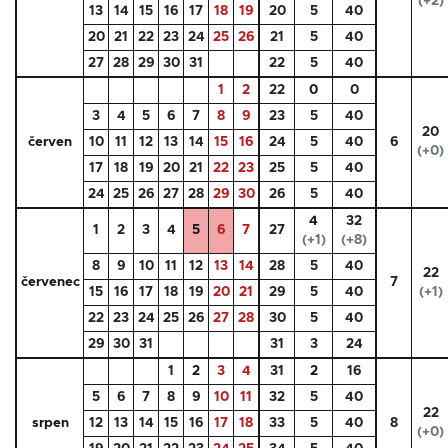
(+2)
13
14
15
16
17
18
19
20
5
40
20
21
22
23
24
25
26
21
5
40
27
28
29
30
31
22
5
40
1
2
22
0
0
3
4
5
6
7
8
9
23
5
40
20
červen
10
11
12
13
14
15
16
24
5
40
6
(+0)
17
18
19
20
21
22
23
25
5
40
24
25
26
27
28
29
30
26
5
40
4
32
1
2
3
4
5
6
7
27
(+1)
(+8)
8
9
10
11
12
13
14
28
5
40
22
červenec
7
15
16
17
18
19
20
21
29
5
40
(+1)
22
23
24
25
26
27
28
30
5
40
29
30
31
31
3
24
1
2
3
4
31
2
16
5
6
7
8
9
10
11
32
5
40
22
srpen
12
13
14
15
16
17
18
33
5
40
8
(+0)