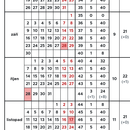
19
20
21
22
23
24
25
34
5
40
26
27
28
29
30
31
35
5
40
1
35
0
0
2
3
4
5
6
7
8
36
5
40
9
10
11
12
13
14
15
37
5
40
21
září
9
(+0)
16
17
18
19
20
21
22
38
5
40
23
24
25
26
27
28
29
39
5
40
30
40
1
8
1
2
3
4
5
6
40
4
32
7
8
9
10
11
12
13
41
5
40
14
15
16
17
18
19
20
42
5
40
22
říjen
10
(+1)
21
22
23
24
25
26
27
43
5
40
3
24
28
29
30
31
44
(+1)
(+8)
1
2
3
44
1
8
4
5
6
7
8
9
10
45
5
40
21
listopad
11
12
13
14
15
16
17
46
5
40
11
(+0)
18
19
20
21
22
23
24
47
5
40