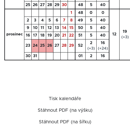
25
26
27
28
29
30
48
5
40
1
48
0
0
2
3
4
5
6
7
8
49
5
40
9
10
11
12
13
14
15
50
5
40
19
prosinec
12
16
17
18
19
20
21
22
51
5
40
(+3)
2
16
23
24
25
26
27
28
29
52
(+3)
(+24)
30
31
01
2
16
Tisk kalendáře
Stáhnout PDF (na výšku)
Stáhnout PDF (na šířku)