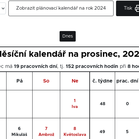
Tisk
Zobrazit plánovací kalendář na rok 2024
Dnes
ěsíční kalendář na prosinec, 20
nec má
19 pracovních dní
, tj.
152 pracovních hodin
při
8 ho
Pá
So
Ne
č. týdne
prac. dní
1
48
0
Iva
6
7
8
49
5
Mikuláš
Ambrož
Květoslava