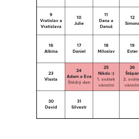
9
11
10
12
Vratislav a
Dana a
Julie
Simon
Vratislava
Danuš
16
17
18
19
Albína
Daniel
Miloslav
Ester
25
26
24
23
Nikdo :)
Štěpá
Adam a Eva
Vlasta
1. svátek
2. svát
Štědrý den
vánoční
vánočn
30
31
David
Silvestr