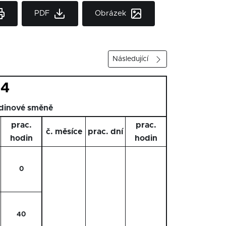
PDF
Obrázek
Následující
24
dinové směně
prac.
prac.
č. měsíce
prac. dní
hodin
hodin
0
40