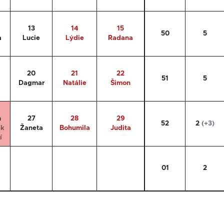
13
14
15
50
5
a
Lucie
Lýdie
Radana
20
21
22
51
5
Dagmar
Natálie
Šimon
n
27
28
29
52
2
(+3)
ek
Žaneta
Bohumila
Judita
í
01
2