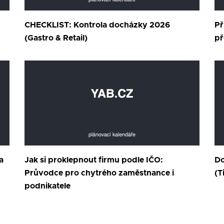
CHECKLIST: Kontrola docházky 2026
Př
(Gastro & Retail)
př
a
Jak si proklepnout firmu podle IČO:
Do
Průvodce pro chytrého zaměstnance i
(T
podnikatele