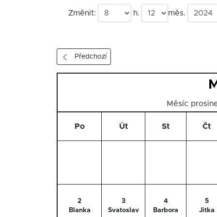
Změnit:
h.
měs.
Předchozí
M
Měsíc prosi
Po
Út
St
Čt
2
3
4
5
Blanka
Svatoslav
Barbora
Jitka