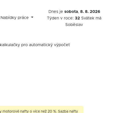
Dnes je
sobota
,
8. 8. 2026
Nabídky práce
Týden v roce:
32
Svátek má
Soběslav
í kalkulačky pro automatický výpočet
motorové nafty o více než 20 %. Sazba nafty