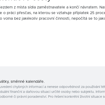
jezdem z místa sídla zaměstnavatele a končí návratem. Na
de o práci přesčas, na kterou se vztahuje příplatek 25 p
 volna bez jakékoliv pracovní činnosti, nepočítá se to ja
svátky, směnné kalendáře.
uvedení chybných informací a nenese odpovědnost za používání tét
uální finanční a daňovou situaci určité osoby nebo subjektu. Inform
odborné či právní poradenství. Pro řešení konkrétní životní situac