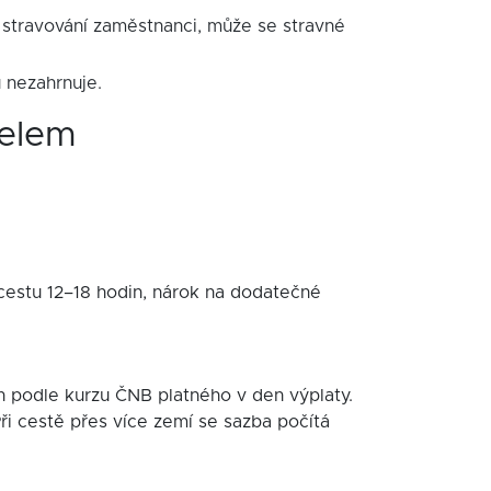
í stravování zaměstnanci, může se stravné
 nezahrnuje.
telem
 cestu 12–18 hodin, nárok na dodatečné
h podle kurzu ČNB platného v den výplaty.
ři cestě přes více zemí se sazba počítá