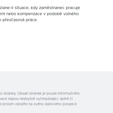
stane-li situace, kdy zaměstnanec pracuje
rocent nebo kompenzace v podobě volného
ko přesčasová práce.
o stránky. Obsah stránek je pouze informačního
ace nejsou nezbytně vyčerpávající, úplné či
e se prosím obraťte na svého daňového poradce