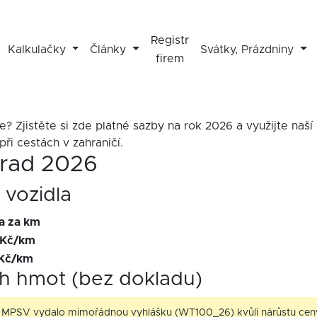
Registr
Kalkulačky
Články
Svátky, Prázdniny
firem
le? Zjistěte si zde platné sazby na rok 2026 a využijte naš
při cestách v zahraničí.
hrad 2026
 vozidla
a za km
 Kč/km
 Kč/km
h hmot (bez dokladu)
MPSV vydalo mimořádnou vyhlášku (WT100_26) kvůli nárůstu ceny 