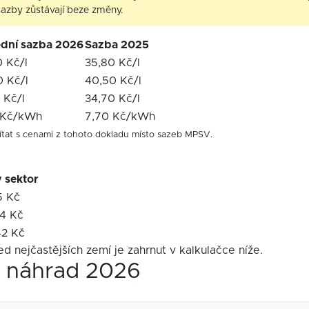
 sazby zůstávají beze změny.
dní sazba 2026
Sazba 2025
 Kč/l
35,80 Kč/l
0 Kč/l
40,50 Kč/l
 Kč/l
34,70 Kč/l
 Kč/kWh
7,70 Kč/kWh
ítat s cenami z tohoto dokladu místo sazeb MPSV.
 sektor
5 Kč
4 Kč
2 Kč
ed nejčastějších zemí je zahrnut v kalkulačce níže.
h náhrad 2026