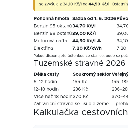
se zvyšuje z 34,10 Kč/l na
44,50 Kč/l
. Ostatní
Pohonná hmota
Sazba od 1. 6. 2026
Půvo
Benzin 95 oktanů
34,70 Kč/l
34,70
Benzin 98 oktanů
39,00 Kč/l
39,0
Motorová nafta
44,50 Kč/l
🔺
34,10
Elektřina
7,20 Kč/kWh
7,20
Pokud disponujete účtenkou ze stanice, bude se poč
Tuzemské stravné 2026
Délka cesty
Soukromý sektor
Veřejný
5–12 hodin
155 Kč
155–18
12–18 hodin
236 Kč
236–28
Více než 18 hodin
370 Kč
370–44
Zahraniční stravné se liší dle země — přehl
Kalkulačka cestovníc