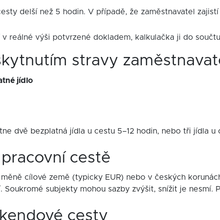
esty delší než 5 hodin. V případě, že zaměstnavatel zajist
 v reálné výši potvrzené dokladem, kalkulačka ji do součtu
skytnutím stravy zaměstnava
tné jídlo
e dvě bezplatná jídla u cestu 5–12 hodin, nebo tři jídla u
 pracovní cestě
 v měně cílové země (typicky EUR) nebo v českých korunác
 Soukromé subjekty mohou sazby zvýšit, snížit je nesmí. P
íkendové cesty