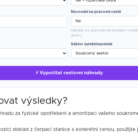
Nocování na pracovní cestě
Náklady na ubytování se proplatí v rozs
apod.).
Sektor zaměstnavatele
⚡ Vypočítat cestovní náhrady
ovat výsledky?
hradu za fyzické opotřebení a amortizaci vašeho soukromé
ici doklad z čerpací stanice s konkrétní cenou, použijte j