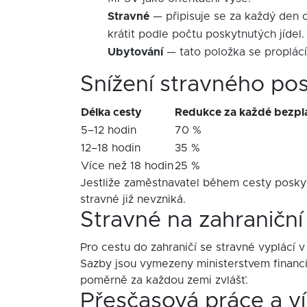
Stravné
— připisuje se za každý den c
krátit podle počtu poskytnutých jídel.
Ubytování
— tato položka se proplácí
Snížení stravného po
Délka cesty
Redukce za každé bezpla
5–12 hodin
70 %
12–18 hodin
35 %
Více než 18 hodin
25 %
Jestliže zaměstnavatel během cesty poskytn
stravné již nevzniká.
Stravné na zahraniční
Pro cestu do zahraničí se stravné vyplácí
Sazby jsou vymezeny ministerstvem financí.
poměrně za každou zemi zvlášť.
Přesčasová práce a v