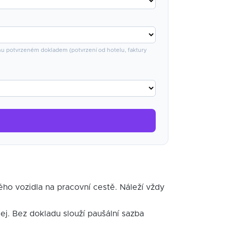
ahu potvrzeném dokladem (potvrzení od hotelu, faktury
ho vozidla na pracovní cestě. Náleží vždy
ej. Bez dokladu slouží paušální sazba