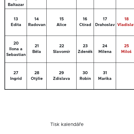
Baltazar
13
14
15
16
17
18
Edita
Radovan
Alice
Ctirad
Drahoslav
Vladisla
20
21
22
23
24
25
Ilona a
Běla
Slavomír
Zdeněk
Milena
Miloš
Sebastian
27
28
29
30
31
Ingrid
Otýlie
Zdislava
Robin
Marika
Tisk kalendáře