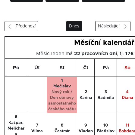
Předchozí
Dnes
Následující
Měsíční kalendář
Měsíc leden má
22 pracovních dní
, tj.
176
Po
Út
St
Čt
Pá
So
1
Mečislav
Nový rok /
2
3
4
Den obnovy
Karina
Radmila
Diana
samostatného
českého státu
6
Kašpar,
7
8
9
10
11
Melichar
Vilma
Čestmír
Vladan
Břetislav
Bohdan
a