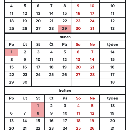
4
5
6
7
8
9
10
10
11
12
13
14
15
16
17
11
18
19
20
21
22
23
24
12
25
26
27
28
29
30
31
13
duben
Po
Út
St
Čt
Pá
So
Ne
týden
1
2
3
4
5
6
7
14
8
9
10
11
12
13
14
15
15
16
17
18
19
20
21
16
22
23
24
25
26
27
28
17
29
30
18
květen
Po
Út
St
Čt
Pá
So
Ne
týden
1
2
3
4
5
18
6
7
8
9
10
11
12
19
13
14
15
16
17
18
19
20
20
21
22
23
24
25
26
21