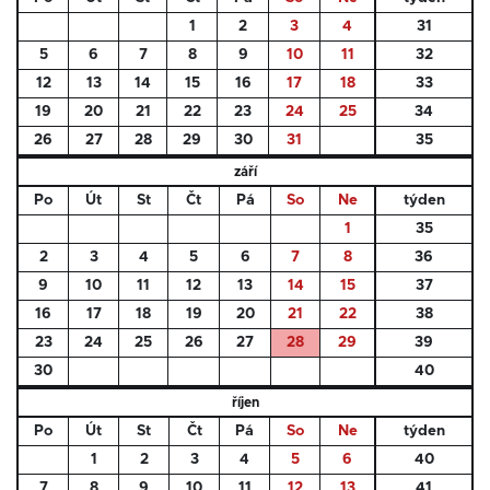
1
2
3
4
31
5
6
7
8
9
10
11
32
12
13
14
15
16
17
18
33
19
20
21
22
23
24
25
34
26
27
28
29
30
31
35
září
Po
Út
St
Čt
Pá
So
Ne
týden
1
35
2
3
4
5
6
7
8
36
9
10
11
12
13
14
15
37
16
17
18
19
20
21
22
38
23
24
25
26
27
28
29
39
30
40
říjen
Po
Út
St
Čt
Pá
So
Ne
týden
1
2
3
4
5
6
40
7
8
9
10
11
12
13
41