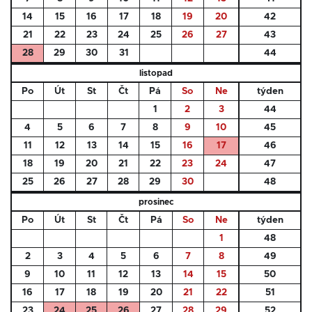
14
15
16
17
18
19
20
42
21
22
23
24
25
26
27
43
28
29
30
31
44
listopad
Po
Út
St
Čt
Pá
So
Ne
týden
1
2
3
44
4
5
6
7
8
9
10
45
11
12
13
14
15
16
17
46
18
19
20
21
22
23
24
47
25
26
27
28
29
30
48
prosinec
Po
Út
St
Čt
Pá
So
Ne
týden
1
48
2
3
4
5
6
7
8
49
9
10
11
12
13
14
15
50
16
17
18
19
20
21
22
51
23
24
25
26
27
28
29
52