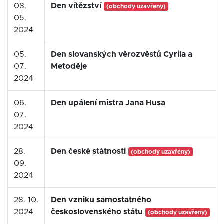
08.
Den vítězství
(obchody uzavřeny)
05.
2024
05.
Den slovanských věrozvěstů Cyrila a
07.
Metoděje
2024
06.
Den upálení mistra Jana Husa
07.
2024
28.
Den české státnosti
(obchody uzavřeny)
09.
2024
28. 10.
Den vzniku samostatného
2024
československého státu
(obchody uzavřeny)