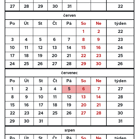
27
28
29
30
31
22
červen
Po
Út
St
Čt
Pá
So
Ne
týden
1
2
22
3
4
5
6
7
8
9
23
10
11
12
13
14
15
16
24
17
18
19
20
21
22
23
25
24
25
26
27
28
29
30
26
červenec
Po
Út
St
Čt
Pá
So
Ne
týden
1
2
3
4
5
6
7
27
8
9
10
11
12
13
14
28
15
16
17
18
19
20
21
29
22
23
24
25
26
27
28
30
29
30
31
31
srpen
Po
Út
St
Čt
Pá
So
Ne
týden