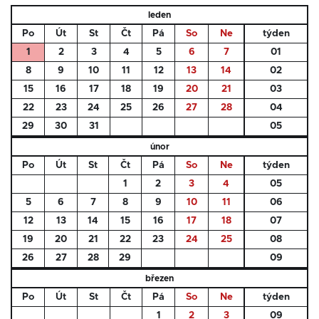
leden
Po
Út
St
Čt
Pá
So
Ne
týden
1
2
3
4
5
6
7
01
8
9
10
11
12
13
14
02
15
16
17
18
19
20
21
03
22
23
24
25
26
27
28
04
29
30
31
05
únor
Po
Út
St
Čt
Pá
So
Ne
týden
1
2
3
4
05
5
6
7
8
9
10
11
06
12
13
14
15
16
17
18
07
19
20
21
22
23
24
25
08
26
27
28
29
09
březen
Po
Út
St
Čt
Pá
So
Ne
týden
1
2
3
09