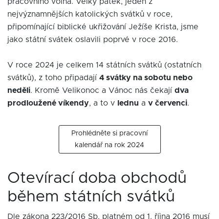
pracovního volna. Velký pátek, jeden z
nejvýznamnějších katolických svátků v roce,
připomínající biblické ukřižování Ježíše Krista, jsme
jako státní svátek oslavili poprvé v roce 2016.
V roce 2024 je celkem 14 státních svátků (ostatních
svátků), z toho připadají
4 svátky na sobotu nebo
neděli
. Kromě Velikonoc a Vánoc nás čekají
dva
prodloužené víkendy
, a to v
lednu
a
v červenci
.
Prohlédněte si pracovní
kalendář na rok 2024
Otevírací doba obchodů
během státních svátků
Dle zákona 223/2016 Sb. platném od 1. října 2016 musí