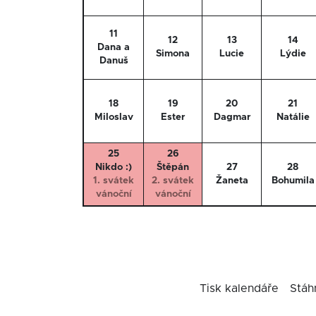
11
12
13
14
Dana a
Simona
Lucie
Lýdie
Danuš
18
19
20
21
Miloslav
Ester
Dagmar
Natálie
25
26
Nikdo :)
Štěpán
27
28
1. svátek
2. svátek
Žaneta
Bohumila
vánoční
vánoční
Tisk kalendáře
Stáh