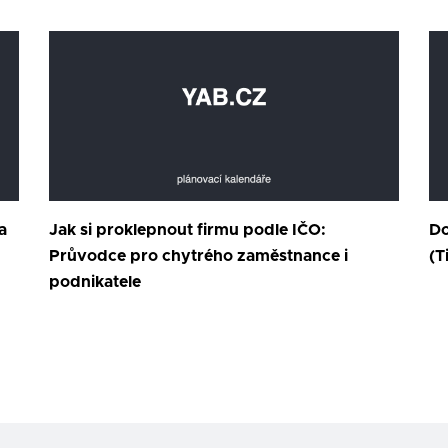
a
Jak si proklepnout firmu podle IČO:
Do
Průvodce pro chytrého zaměstnance i
(T
podnikatele