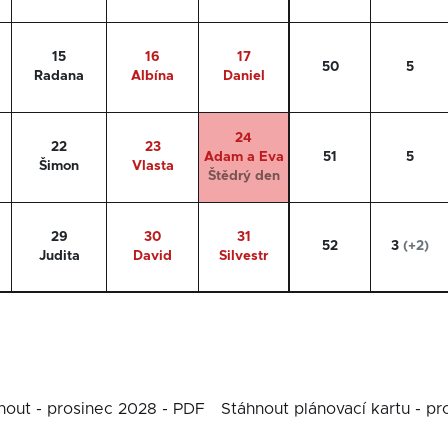
15
16
17
50
5
Radana
Albína
Daniel
24
22
23
Adam a Eva
51
5
Šimon
Vlasta
Štědrý den
29
30
31
52
3
(+2)
Judita
David
Silvestr
nout - prosinec 2028 - PDF
Stáhnout plánovací kartu - p