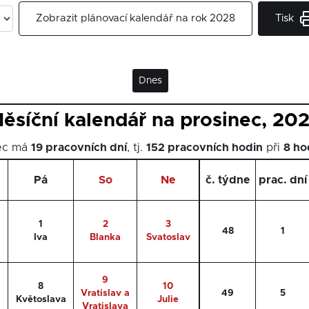
Tisk
Zobrazit plánovací kalendář na rok 2028
Dnes
ěsíční kalendář na prosinec, 20
nec má
19 pracovních dní
, tj.
152 pracovních hodin
při
8 ho
Pá
So
Ne
č. týdne
prac. dní
1
2
3
48
1
Iva
Blanka
Svatoslav
9
8
10
Vratislav a
49
5
Květoslava
Julie
Vratislava