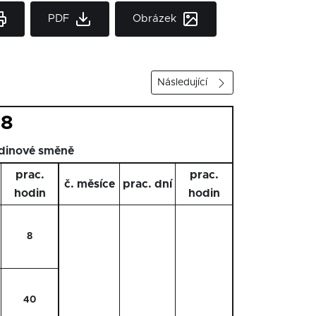
PDF
Obrázek
Následující
28
dinové směně
prac.
prac.
č. měsíce
prac. dní
hodin
hodin
8
40