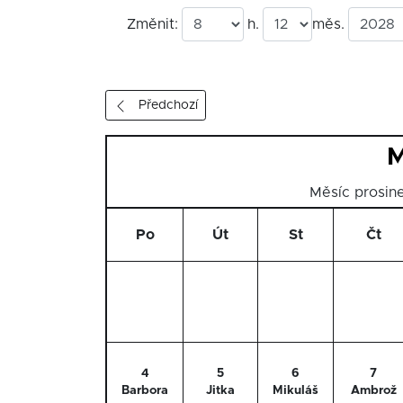
Změnit:
h.
měs.
Předchozí
M
Měsíc prosi
Po
Út
St
Čt
4
5
6
7
Barbora
Jitka
Mikuláš
Ambrož