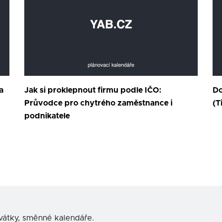
a
Jak si proklepnout firmu podle IČO:
Do
Průvodce pro chytrého zaměstnance i
(T
podnikatele
svátky, směnné kalendáře.