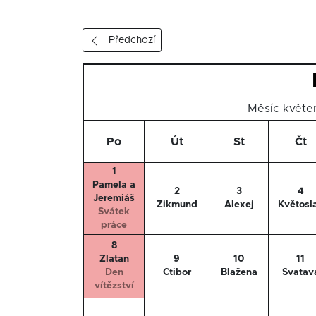
Předchozí
Měsíc květ
Po
Út
St
Čt
1
Pamela a
2
3
4
Jeremiáš
Zikmund
Alexej
Květosl
Svátek
práce
8
Zlatan
9
10
11
Den
Ctibor
Blažena
Svatav
vítězství