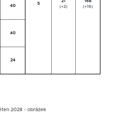
21
168
5
40
(+2)
(+16)
40
24
věten 2028 - obrázek