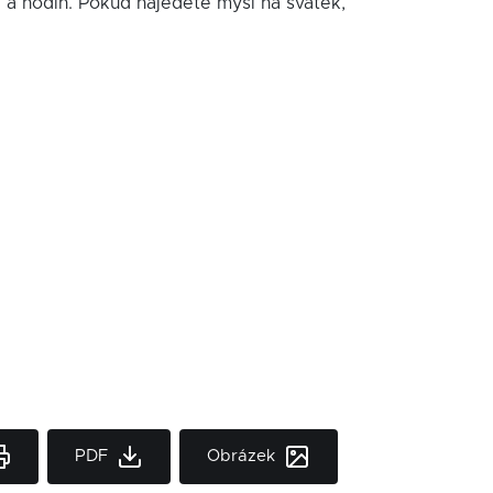
í a hodin. Pokud najedete myší na svátek,
PDF
Obrázek