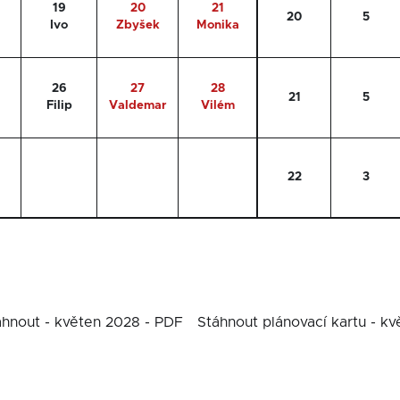
19
20
21
20
5
a
Ivo
Zbyšek
Monika
26
27
28
21
5
Filip
Valdemar
Vilém
22
3
áhnout - květen 2028 - PDF
Stáhnout plánovací kartu - k