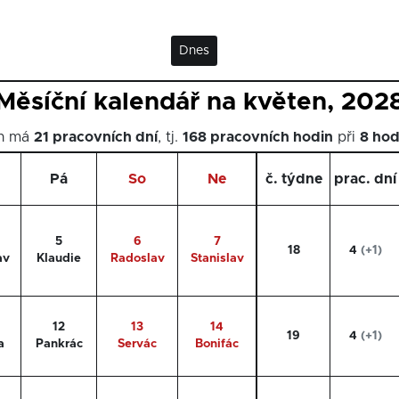
Dnes
Měsíční kalendář na květen, 202
en má
21 pracovních dní
, tj.
168 pracovních hodin
při
8 hod
Pá
So
Ne
č. týdne
prac. dní
5
6
7
18
4
(+1)
av
Klaudie
Radoslav
Stanislav
12
13
14
19
4
(+1)
a
Pankrác
Servác
Bonifác