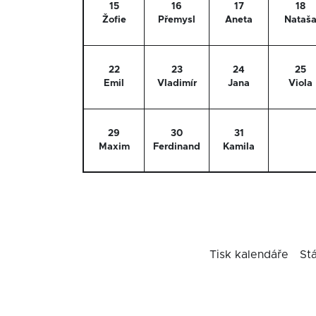
15
16
17
18
Žofie
Přemysl
Aneta
Nataš
22
23
24
25
Emil
Vladimír
Jana
Viola
29
30
31
Maxim
Ferdinand
Kamila
Tisk kalendáře
St