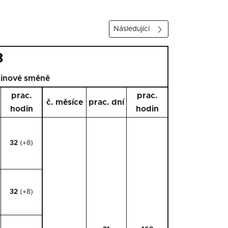
Následující
8
inové směně
prac.
prac.
č. měsíce
prac. dní
hodin
hodin
32
(+8)
32
(+8)