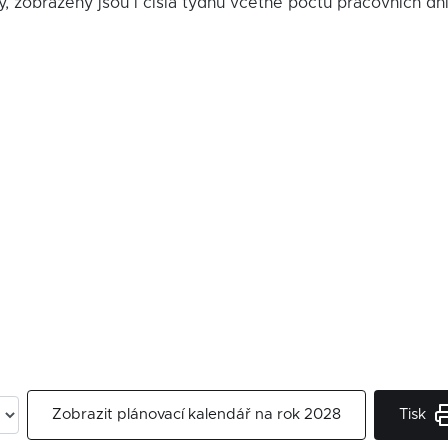
y, zobrazeny jsou i čísla týdnů včetně počtu pracovních dn
Tisk
Zobrazit plánovací kalendář na rok 2028