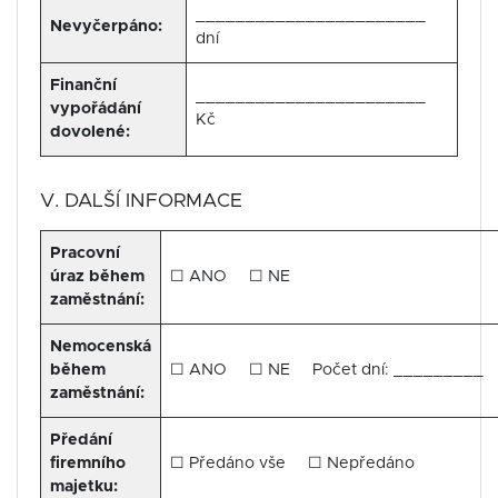
_______________________
Nevyčerpáno:
dní
Finanční
_______________________
vypořádání
Kč
dovolené:
V. DALŠÍ INFORMACE
Pracovní
úraz během
☐ ANO ☐ NE
zaměstnání:
Nemocenská
během
☐ ANO ☐ NE Počet dní: _________
zaměstnání:
Předání
firemního
☐ Předáno vše ☐ Nepředáno
majetku: