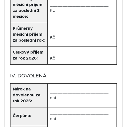
měsíční příjem
_______________________
za poslední 3
Kč
měsíce:
Průměrný
_______________________
měsíční příjem
Kč
za poslední rok:
Celkový příjem
_______________________
za rok 2026:
Kč
IV. DOVOLENÁ
Nárok na
_______________________
dovolenou za
dní
rok 2026:
_______________________
Čerpáno:
dní