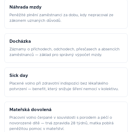
Náhrada mzdy
Peněžité plnění zaměstnanci za dobu, kdy nepracoval ze
zákonem uznaných důvodů.
Docházka
Záznamy o příchodech, odchodech, přesčasech a absencích
zaměstnanců — základ pro správný výpočet mzdy.
Sick day
Placené volno při zdravotní indispozici bez lékařského
potvrzení — benefit, který snižuje šíření nemocí v kolektivu.
Mateřská dovolená
Pracovní volno čerpané v souvislosti s porodem a péčí o
novorozené dítě — trvá zpravidla 28 týdnů, matka pobírá
peněžitou pomoc v mateřství.