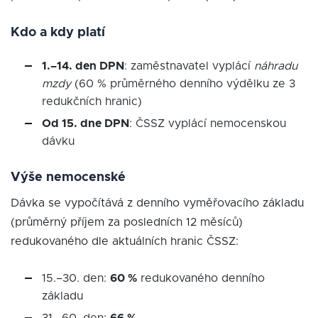
Kdo a kdy platí
1.–14. den DPN
: zaměstnavatel vyplácí
náhradu
mzdy
(60 % průměrného denního výdělku ze 3
redukčních hranic)
Od 15. dne DPN
: ČSSZ vyplácí nemocenskou
dávku
Výše nemocenské
Dávka se vypočítává z denního vyměřovacího základu
(průměrný příjem za posledních 12 měsíců)
redukovaného dle aktuálních hranic ČSSZ:
15.–30. den:
60 %
redukovaného denního
základu