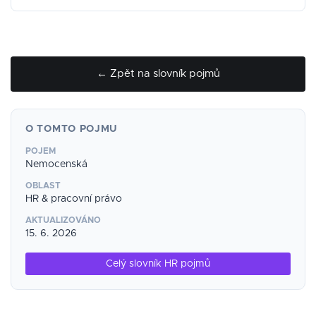
← Zpět na slovník pojmů
O TOMTO POJMU
POJEM
Nemocenská
OBLAST
HR & pracovní právo
AKTUALIZOVÁNO
15. 6. 2026
Celý slovník HR pojmů