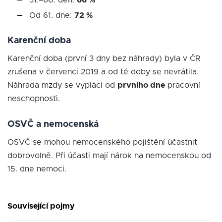
31.–60. den:
66 %
Od 61. dne:
72 %
Karenční doba
Karenční doba (první 3 dny bez náhrady) byla v ČR
zrušena v červenci 2019 a od té doby se nevrátila.
Náhrada mzdy se vyplácí od
prvního dne
pracovní
neschopnosti.
OSVČ a nemocenská
OSVČ se mohou nemocenského pojištění účastnit
dobrovolně. Při účasti mají nárok na nemocenskou od
15. dne nemoci.
Související pojmy