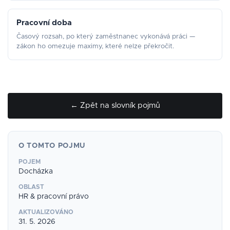
Pracovní doba
Časový rozsah, po který zaměstnanec vykonává práci —
zákon ho omezuje maximy, které nelze překročit.
← Zpět na slovník pojmů
O TOMTO POJMU
POJEM
Docházka
OBLAST
HR & pracovní právo
AKTUALIZOVÁNO
31. 5. 2026