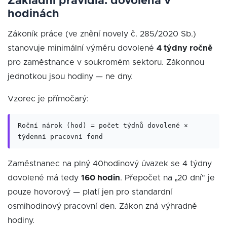
Základní pravidla: dovolená v
hodinách
Zákoník práce (ve znění novely č. 285/2020 Sb.)
stanovuje minimální výměru dovolené
4 týdny ročně
pro zaměstnance v soukromém sektoru. Zákonnou
jednotkou jsou hodiny — ne dny.
Vzorec je přímočarý:
Roční nárok (hod) = počet týdnů dovolené ×
týdenní pracovní fond
Zaměstnanec na plný 40hodinový úvazek se 4 týdny
dovolené má tedy
160 hodin
. Přepočet na „20 dní" je
pouze hovorový — platí jen pro standardní
osmihodinový pracovní den. Zákon zná výhradně
hodiny.