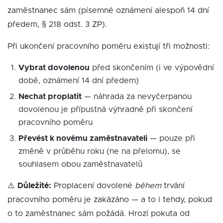
zaměstnanec sám (písemné oznámení alespoň 14 dní
předem, § 218 odst. 3 ZP).
Při ukončení pracovního poměru existují tři možnosti:
Vybrat dovolenou
před skončením (i ve výpovědní
době, oznámení 14 dní předem)
Nechat proplatit
— náhrada za nevyčerpanou
dovolenou je přípustná výhradně při skončení
pracovního poměru
Převést k novému zaměstnavateli
— pouze při
změně v průběhu roku (ne na přelomu), se
souhlasem obou zaměstnavatelů
⚠️
Důležité:
Proplacení dovolené
během
trvání
pracovního poměru je zakázáno — a to i tehdy, pokud
o to zaměstnanec sám požádá. Hrozí pokuta od