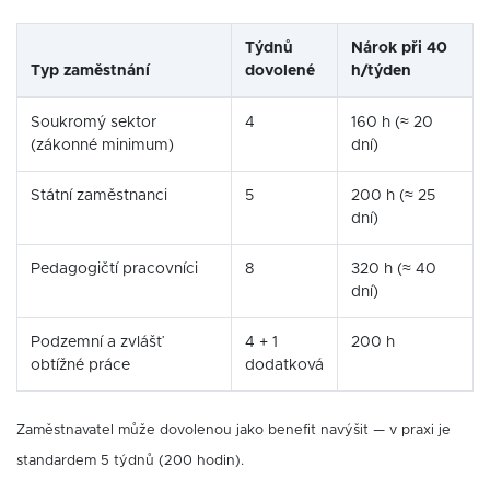
Týdnů
Nárok při 40
Typ zaměstnání
dovolené
h/týden
Soukromý sektor
4
160 h (≈ 20
(zákonné minimum)
dní)
Státní zaměstnanci
5
200 h (≈ 25
dní)
Pedagogičtí pracovníci
8
320 h (≈ 40
dní)
Podzemní a zvlášť
4 + 1
200 h
obtížné práce
dodatková
Zaměstnavatel může dovolenou jako benefit navýšit — v praxi je
standardem 5 týdnů (200 hodin).