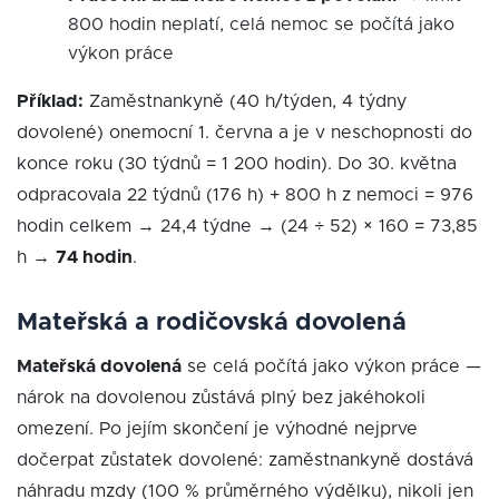
800 hodin neplatí, celá nemoc se počítá jako
výkon práce
Příklad:
Zaměstnankyně (40 h/týden, 4 týdny
dovolené) onemocní 1. června a je v neschopnosti do
konce roku (30 týdnů = 1 200 hodin). Do 30. května
odpracovala 22 týdnů (176 h) + 800 h z nemoci = 976
hodin celkem → 24,4 týdne → (24 ÷ 52) × 160 = 73,85
h →
74 hodin
.
Mateřská a rodičovská dovolená
Mateřská dovolená
se celá počítá jako výkon práce —
nárok na dovolenou zůstává plný bez jakéhokoli
omezení. Po jejím skončení je výhodné nejprve
dočerpat zůstatek dovolené: zaměstnankyně dostává
náhradu mzdy (100 % průměrného výdělku), nikoli jen