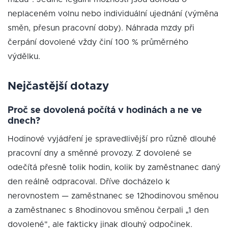
neplaceném volnu nebo individuální ujednání (výměna
směn, přesun pracovní doby). Náhrada mzdy při
čerpání dovolené vždy činí 100 % průměrného
výdělku.
Nejčastější dotazy
Proč se dovolená počítá v hodinách a ne ve
dnech?
Hodinové vyjádření je spravedlivější pro různě dlouhé
pracovní dny a směnné provozy. Z dovolené se
odečítá přesně tolik hodin, kolik by zaměstnanec daný
den reálně odpracoval. Dříve docházelo k
nerovnostem — zaměstnanec se 12hodinovou směnou
a zaměstnanec s 8hodinovou směnou čerpali „1 den
dovolené", ale fakticky jinak dlouhý odpočinek.