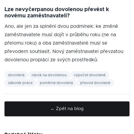
Lze nevyčerpanou dovolenou převést k
novému zaměstnavateli?
Ano, ale jen za splnění dvou podmínek: ke změně
zaměstnavatele musí dojít v průběhu roku (ne na
přelomu roku) a oba zaměstnavatelé musí se
převodem souhlasit. Nový zaměstnavatel převzatou
dovolenou proplácí ze svých prostředků.
dovolená
nárok na dovolenou
výpočet dovolené
zákoník práce
poměrná dovolená
převod dovolené
← Zpět na blog