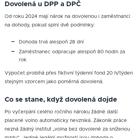
Dovolená u DPP a DPČ
Od roku 2024 mají nárok na dovolenou i zaměstnanci
na dohody, pokud splní dvě podmínky:
Dohoda trvá alespoň 28 dní
Zaměstnanec odpracuje alespoň 80 hodin za
rok
Výpočet probíhá přes fiktivní týdenní fond 20 h/týden
stejným vzorcem jako poměrná dovolená.
Co se stane, když dovolená dojde
Po vyčerpání celého ročního nároku žádné další
placené volno automaticky nevzniká. Zákoník práce
nezná žádný institut „volna bez dovolené za sníženou
mzdu". Jediné legální možnosti jsou dohoda o