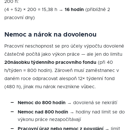
200 h:
(4 ÷ 52) × 200 = 15,38 h →
16 hodin
(přibližně 2
pracovní dny)
Nemoc a nárok na dovolenou
Pracovní neschopnost se pro účely výpočtu dovolené
částečně počítá jako výkon práce — ale jen do limitu
20násobku týdenního pracovního fondu
(při 40
h/týden = 800 hodin). Zároveň musí zaměstnanec v
daném roce odpracovat alespoň 12× týdenní fond
(480 h), jinak mu nárok nevznikne vůbec.
Nemoc do 800 hodin
→ dovolená se nekrátí
Nemoc nad 800 hodin
→ hodiny nad limit se do
výkonu práce nezapočítávají
Pracovní úraz nebo nemoc z povolání
→ limit