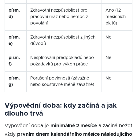
písm.
Zdravotní nezpůsobilost pro
Ano (12
d)
pracovní úraz nebo nemoc z
měsíčních
povolání
platů)
písm.
Zdravotní nezpůsobilost z jiných
Ne
e)
důvodů
písm.
Nesplňování předpokladů nebo
Ne
f)
požadavků pro výkon práce
písm.
Porušení povinností (závažné
Ne
g)
nebo soustavné méně závažné)
Výpovědní doba: kdy začíná a jak
dlouho trvá
Výpovědní doba je
minimálně 2 měsíce
a začíná běžet
vždy
prvním dnem kalendářního měsíce následujícího