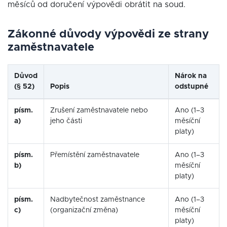
měsíců od doručení výpovědi obrátit na soud.
Zákonné důvody výpovědi ze strany
zaměstnavatele
Důvod
Nárok na
(§ 52)
Popis
odstupné
písm.
Zrušení zaměstnavatele nebo
Ano (1–3
a)
jeho části
měsíční
platy)
písm.
Přemístění zaměstnavatele
Ano (1–3
b)
měsíční
platy)
písm.
Nadbytečnost zaměstnance
Ano (1–3
c)
(organizační změna)
měsíční
platy)