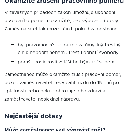
Okamžité zrušení pracovního poměru
V závažných případech zákon umožňuje ukončení
pracovního poměru okamžitě, bez výpovědní doby.
Zaměstnavatel tak může učinit, pokud zaměstnanec:
byl pravomocně odsouzen za úmyslný trestný
čin k nepodmíněnému trestu odnětí svobody
porušil povinnosti zvlášť hrubým způsobem
Zaměstnanec může okamžitě zrušit pracovní poměr,
pokud zaměstnavatel nevyplatil mzdu do 15 dnů po
splatnosti nebo pokud ohrožuje jeho zdraví a
zaměstnavatel nesjednal nápravu.
Nejčastější dotazy
Může zaměstnanec vzít výpověď zpět?