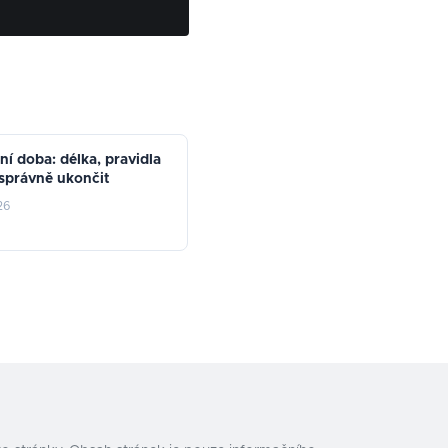
í doba: délka, pravidla
i správně ukončit
26