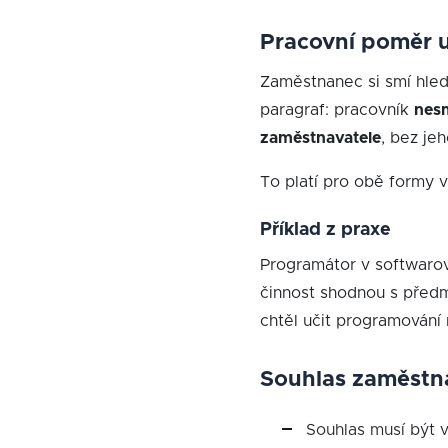
Pracovní poměr u
Zaměstnanec si smí hleda
paragraf: pracovník
nesm
zaměstnavatele
, bez je
To platí pro obě formy v
Příklad z praxe
Programátor v softwarové
činnost shodnou s před
chtěl učit programování 
Souhlas zaměstna
Souhlas musí být 