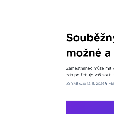
Souběžný
možné a 
Zaměstnanec může mít ví
zda potřebuje váš souhla
✍️ YAB.cz
📅 12. 5. 2026
🔄 Akt