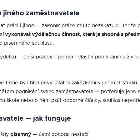
 jiného zaměstnavatele
t práci i jinde — zákoník práce mu to nezakazuje. Jenže p
í vykonávat výdělečnou činnost, která je shodná s před
ho písemného souhlasu.
ýdělku — další pracovní poměr i vlastní podnikání na živnos
 firmě by chtěl přivydělat si zakázkami v jiném IT studiu.
mětem podnikání svého zaměstnavatele — potřebuje jeho s
na škole nebo o něm psát odborné články, souhlas nepotřeb
vatele — jak funguje
vždy
písemný
— ústní dohoda nestačí