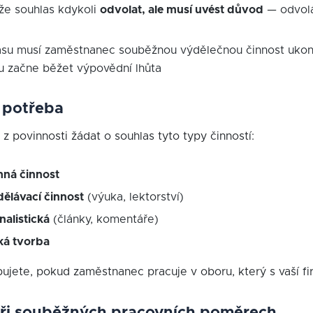
e souhlas kdykoli
odvolat, ale musí uvést důvod
— odvolá
asu musí zaměstnanec souběžnou výdělečnou činnost ukon
 začne běžet výpovědní lhůta
 potřeba
z povinnosti žádat o souhlas tyto typy činností:
ná činnost
ělávací činnost
(výuka, lektorství)
nalistická
(články, komentáře)
ká tvorba
jete, pokud zaměstnanec pracuje v oboru, který s vaší fir