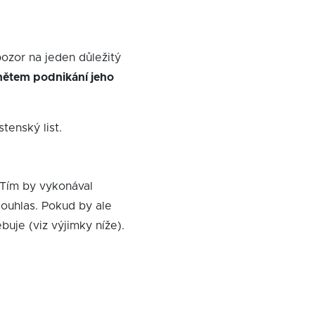
ozor na jeden důležitý
mětem podnikání jeho
tenský list.
 Tím by vykonával
ouhlas. Pokud by ale
uje (viz výjimky níže).