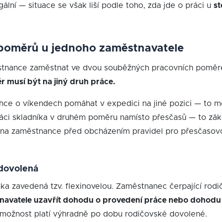
ální — situace se však liší podle toho, zda jde o práci u
st
 poměrů u jednoho zaměstnavatele
tnance zaměstnat ve dvou souběžných pracovních poměrec
 musí být na jiný druh práce.
 chce o víkendech pomáhat v expedici na jiné pozici — to 
ráci skladníka v druhém poměru namísto přesčasů — to zá
ana zaměstnance před obcházením pravidel pro přesčasovo
 dovolená
mka zavedená tzv. flexinovelou. Zaměstnanec čerpající ro
navatele uzavřít dohodu o provedení práce nebo dohodu o
 možnost platí výhradně po dobu rodičovské dovolené.