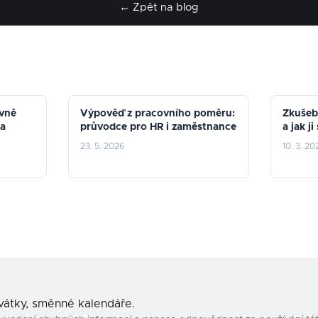
← Zpět na blog
ávně
Výpověď z pracovního poměru:
Zkušebn
 a
průvodce pro HR i zaměstnance
a jak j
23. 5. 2026
10. 3. 20
svátky, směnné kalendáře.