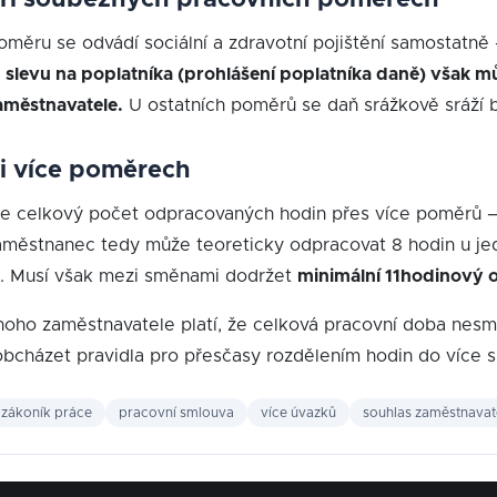
ři souběžných pracovních poměrech
měru se odvádí sociální a zdravotní pojištění samostatně
slevu na poplatníka (prohlášení poplatníka daně) však 
zaměstnavatele.
U ostatních poměrů se daň srážkově sráží b
i více poměrech
e celkový počet odpracovaných hodin přes více poměrů 
městnanec tedy může teoreticky odpracovat 8 hodin u je
. Musí však mezi směnami dodržet
minimální 11hodinový 
noho zaměstnavatele platí, že celková pracovní doba nesm
obcházet pravidla pro přesčasy rozdělením hodin do více s
zákoník práce
pracovní smlouva
více úvazků
souhlas zaměstnavat