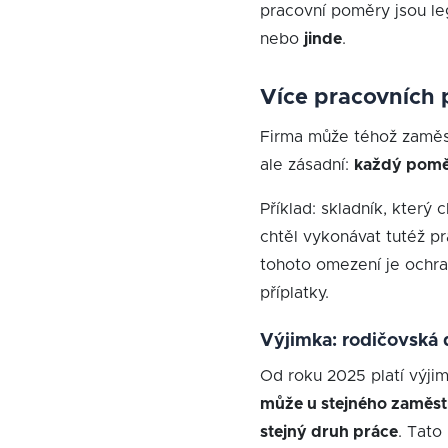
pracovní poměry jsou leg
nebo
jinde
.
Více pracovních
Firma může téhož zaměs
ale zásadní:
každý poměr
Příklad: skladník, který
chtěl vykonávat tutéž p
tohoto omezení je ochr
příplatky.
Výjimka: rodičovská
Od roku 2025 platí výji
může u stejného zaměst
stejný druh práce
. Tato