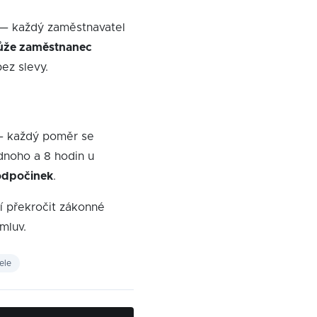
 — každý zaměstnavatel
může zaměstnanec
ez slevy.
— každý poměr se
dnoho a 8 hodin u
odpočinek
.
í překročit zákonné
mluv.
ele