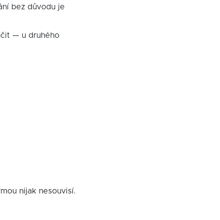
ní bez důvodu je
čit — u druhého
mou nijak nesouvisí.