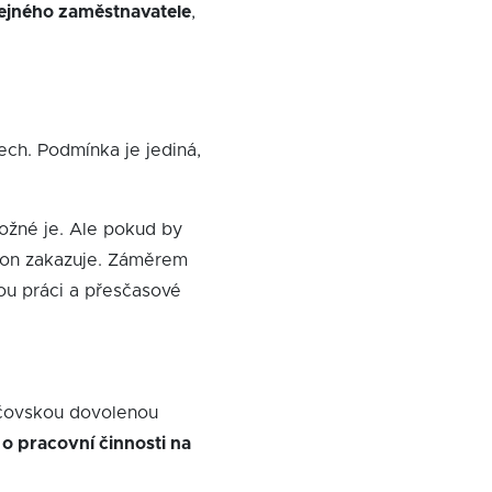
ejného zaměstnavatele
,
h. Podmínka je jediná,
možné je. Ale pokud by
kon zakazuje. Záměrem
u práci a přesčasové
dičovskou dovolenou
 pracovní činnosti na