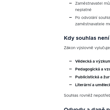
Zaměstnavatel můž
neplatné
Po odvolání souhl
zaměstnavatele mu
Kdy souhlas není
Zákon výslovně vylučuje 
Vědecká a výzkum
Pedagogická a vzd
Publicistická a žur
Literární a umělec
Souhlas rovněž nepotřebu