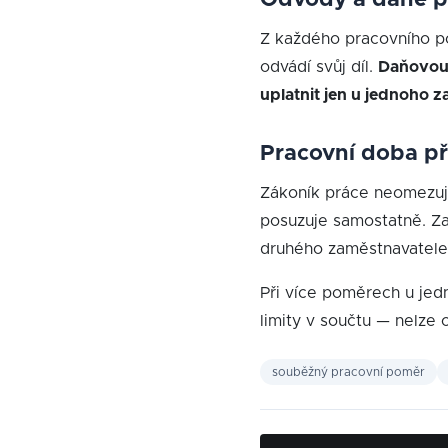
Odvody a daně p
Z každého pracovního po
odvádí svůj díl.
Daňovou 
uplatnit jen u jednoho 
Pracovní doba př
Zákoník práce neomezuj
posuzuje samostatně. Za
druhého zaměstnavatele
Při více poměrech u jed
limity v součtu — nelze 
souběžný pracovní poměr