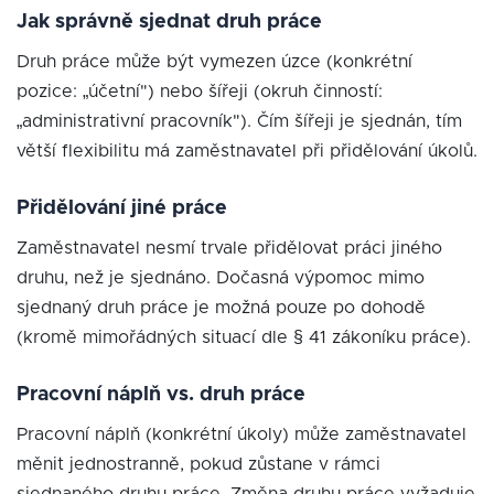
Jak správně sjednat druh práce
Druh práce může být vymezen úzce (konkrétní
pozice: „účetní") nebo šířeji (okruh činností:
„administrativní pracovník"). Čím šířeji je sjednán, tím
větší flexibilitu má zaměstnavatel při přidělování úkolů.
Přidělování jiné práce
Zaměstnavatel nesmí trvale přidělovat práci jiného
druhu, než je sjednáno. Dočasná výpomoc mimo
sjednaný druh práce je možná pouze po dohodě
(kromě mimořádných situací dle § 41 zákoníku práce).
Pracovní náplň vs. druh práce
Pracovní náplň (konkrétní úkoly) může zaměstnavatel
měnit jednostranně, pokud zůstane v rámci