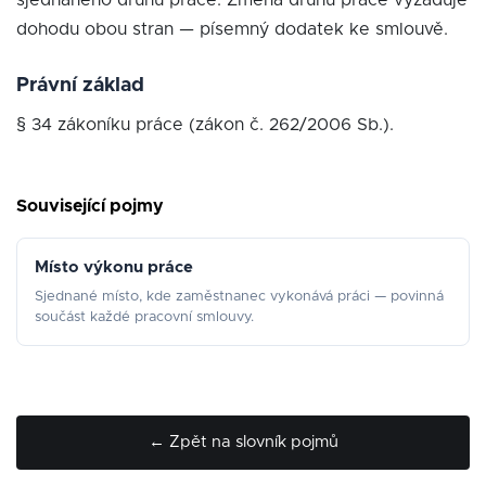
sjednaného druhu práce. Změna druhu práce vyžaduje
dohodu obou stran — písemný dodatek ke smlouvě.
Právní základ
§ 34 zákoníku práce (zákon č. 262/2006 Sb.).
Související pojmy
Místo výkonu práce
Sjednané místo, kde zaměstnanec vykonává práci — povinná
součást každé pracovní smlouvy.
← Zpět na slovník pojmů