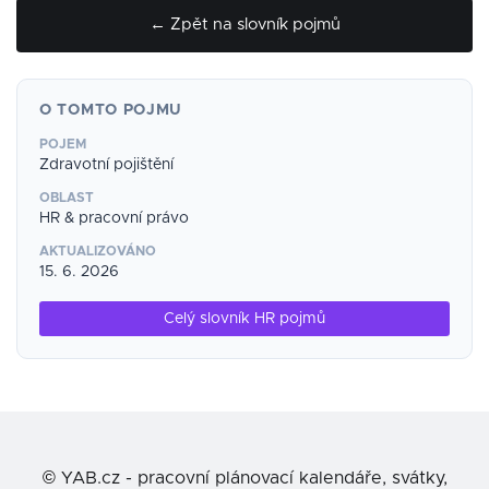
← Zpět na slovník pojmů
O TOMTO POJMU
POJEM
Zdravotní pojištění
OBLAST
HR & pracovní právo
AKTUALIZOVÁNO
15. 6. 2026
Celý slovník HR pojmů
©
YAB.cz - pracovní plánovací kalendáře, svátky,