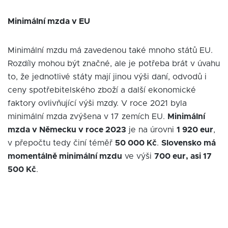
Minimální mzda v EU
Minimální mzdu má zavedenou také mnoho států EU.
Rozdíly mohou být značné, ale je potřeba brát v úvahu
to, že jednotlivé státy mají jinou výši daní, odvodů i
ceny spotřebitelského zboží a další ekonomické
faktory ovlivňující výši mzdy. V roce 2021 byla
minimální mzda zvýšena v 17 zemích EU.
Minimální
mzda v Německu v roce 2023
je na úrovni
1 920 eur
,
v přepočtu tedy činí téměř
50 000 Kč
.
Slovensko má
momentálně minimální mzdu
ve výši
700 eur, asi 17
500 Kč
.