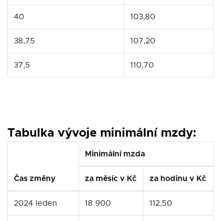
40
103,80
38,75
107,20
37,5
110,70
Tabulka vývoje minimální mzdy:
Minimální mzda
Čas změny
za měsíc v Kč
za hodinu v Kč
2024 leden
18 900
112,50