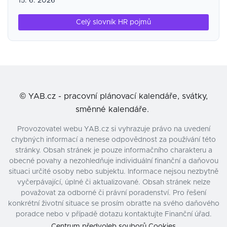
15. 6. 2026
Celý slovník HR pojmů
©
YAB.cz - pracovní plánovací kalendáře, svátky,
směnné kalendáře.
Provozovatel webu YAB.cz si vyhrazuje právo na uvedení
chybných informací a nenese odpovědnost za používání této
stránky. Obsah stránek je pouze informačního charakteru a
obecné povahy a nezohledňuje individuální finanční a daňovou
situaci určité osoby nebo subjektu. Informace nejsou nezbytně
vyčerpávající, úplné či aktualizované. Obsah stránek nelze
považovat za odborné či právní poradenství. Pro řešení
konkrétní životní situace se prosím obraťte na svého daňového
poradce nebo v případě dotazu kontaktujte Finanční úřad.
Centrum předvoleb souborů Cookies