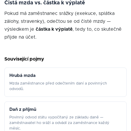
Čistá mzda vs. částka k výplatě
Pokud má zaměstnanec srážky (exekuce, splátka
zálohy, stravenky), odečtou se od čisté mzdy —
výsledkem je
částka k výplatě
, tedy to, co skutečně
přijde na účet.
Související pojmy
Hrubá mzda
Mzda zaměstnance před odečtením daní a povinných
odvodů.
Daň z příjmů
Povinný odvod státu vypočítaný ze základu daně —
zaměstnavatel ho sráží a odvádí za zaměstnance každý
měsíc.