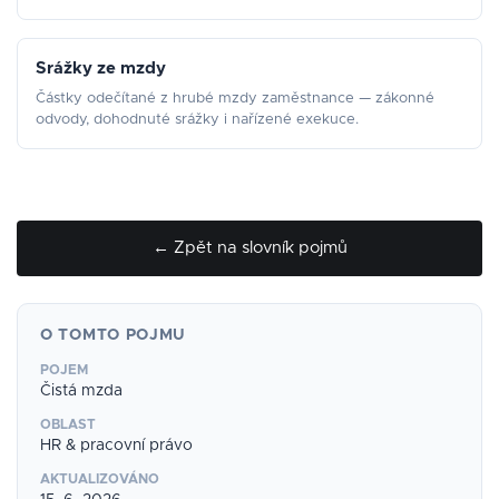
Srážky ze mzdy
Částky odečítané z hrubé mzdy zaměstnance — zákonné
odvody, dohodnuté srážky i nařízené exekuce.
← Zpět na slovník pojmů
O TOMTO POJMU
POJEM
Čistá mzda
OBLAST
HR & pracovní právo
AKTUALIZOVÁNO