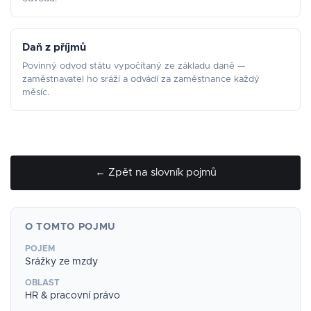
Daň z příjmů
Povinný odvod státu vypočítaný ze základu daně —
zaměstnavatel ho sráží a odvádí za zaměstnance každý
měsíc.
← Zpět na slovník pojmů
O TOMTO POJMU
POJEM
Srážky ze mzdy
OBLAST
HR & pracovní právo