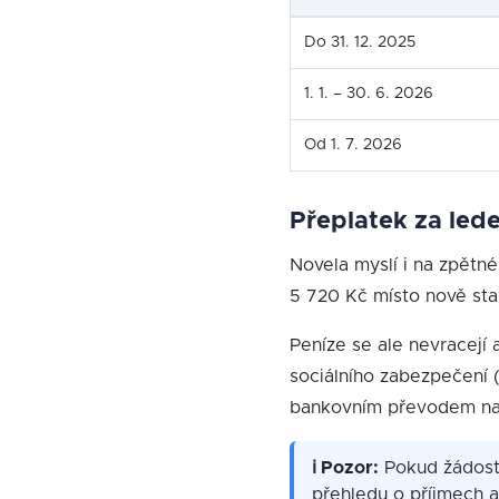
Do 31. 12. 2025
1. 1. – 30. 6. 2026
Od 1. 7. 2026
Přeplatek za lede
Novela myslí i na zpětné
5 720 Kč místo nově st
Peníze se ale nevracejí 
sociálního zabezpečení 
bankovním převodem na ú
ℹ Pozor:
Pokud žádost 
přehledu o příjmech a