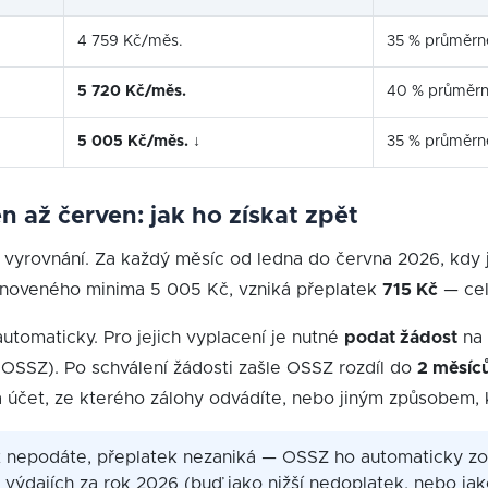
4 759 Kč/měs.
35 % průměrn
5 720 Kč/měs.
40 % průměr
5 005 Kč/měs.
↓
35 % průměrn
n až červen: jak ho získat zpět
 vyrovnání. Za každý měsíc od ledna do června 2026, kdy jst
anoveného minima 5 005 Kč, vzniká přeplatek
715 Kč
— cel
automaticky. Pro jejich vyplacení je nutné
podat žádost
na 
(OSSZ). Po schválení žádosti zašle OSSZ rozdíl do
2 měsíc
čet, ze kterého zálohy odvádíte, nebo jiným způsobem, k
nepodáte, přeplatek nezaniká — OSSZ ho automaticky zoh
 výdajích za rok 2026 (buď jako nižší nedoplatek, nebo ja