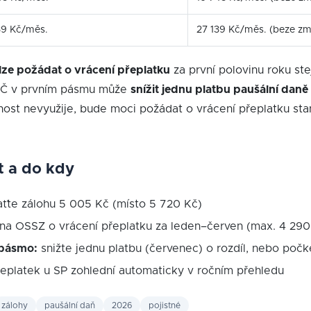
39 Kč/měs.
27 139 Kč/měs. (beze z
lze požádat o vrácení přeplatku
za první polovinu roku st
SVČ v prvním pásmu může
snížit jednu platbu paušální daně
ost nevyužije, bude moci požádat o vrácení přeplatku st
t a do kdy
ťte zálohu 5 005 Kč (místo 5 720 Kč)
na OSSZ o vrácení přeplatku za leden–červen (max. 4 290
 pásmo:
snižte jednu platbu (červenec) o rozdíl, nebo počk
řeplatek u SP zohlední automaticky v ročním přehledu
zálohy
paušální daň
2026
pojistné