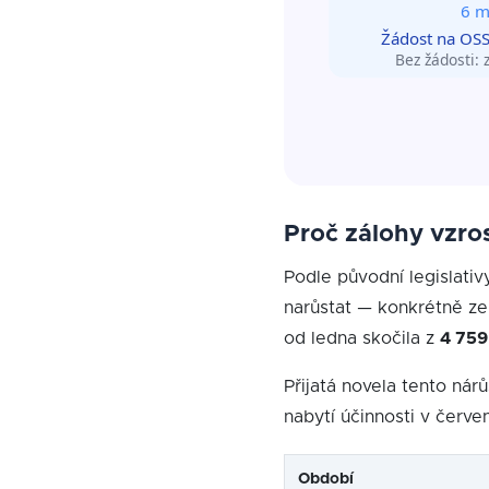
Proč zálohy vzros
Podle původní legislati
narůstat — konkrétně z
od ledna skočila z
4 759
Přijatá novela tento nár
nabytí účinnosti v červe
Období