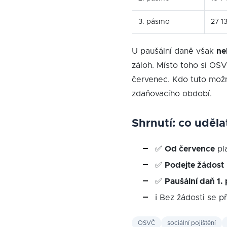
3. pásmo
27 1
U paušální daně však
ne
záloh. Místo toho si O
červenec. Kdo tuto možn
zdaňovacího období.
Shrnutí: co uděla
✅
Od července
pla
✅
Podejte žádost
✅
Paušální daň 1.
ℹ Bez žádosti se p
OSVČ
sociální pojištění