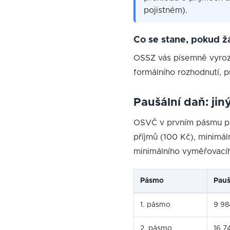
pojistném).
Co se stane, pokud ž
OSSZ vás písemně vyroz
formálního rozhodnutí, p
Paušální daň: jin
OSVČ v prvním pásmu pau
příjmů (100 Kč), minimáln
minimálního vyměřovacíh
Pásmo
Pauš
1. pásmo
9 98
2. pásmo
16 7