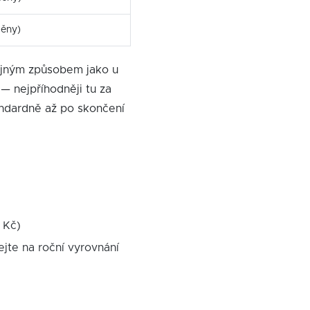
měny)
ejným způsobem jako u
— nejpříhodněji tu za
andardně až po skončení
 Kč)
ejte na roční vyrovnání