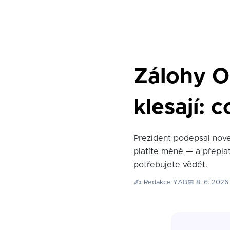
Zálohy O
klesají:
Prezident podepsal novel
platíte méně — a přeplat
potřebujete vědět.
✍️ Redakce YAB
📅 8. 6. 2026