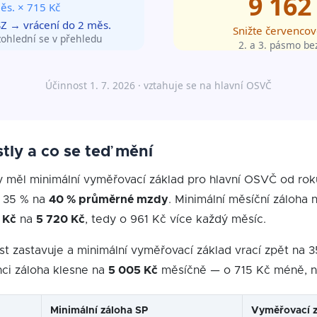
tly a co se teď mění
vy měl minimální vyměřovací základ pro hlavní OSVČ od ro
e 35 % na
40 % průměrné mzdy
. Minimální měsíční záloha n
 Kč
na
5 720 Kč
, tedy o 961 Kč více každý měsíc.
ůst zastavuje a minimální vyměřovací základ vrací zpět na
nci záloha klesne na
5 005 Kč
měsíčně — o 715 Kč méně, než
Minimální záloha SP
Vyměřovací z