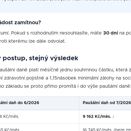
ádost zamítnou?
umí. Pokud s rozhodnutím nesouhlasíte, máte
30 dní
na po
roti kterému lze dále odvolat.
ý postup, stejný výsledek
šální daně platí měsíčně jednu souhrnnou částku, která z
í zdravotní pojistné a 1,15násobek minimální zálohy na sociá
o základu se proto přímo promítá i do výše paušální daně
ální daň do 6/2026
Paušální daň od 7/2026
4 Kč/měs.
9 162 Kč/měs.
↓
45 Kč/měs.
16 745 Kč/měs. (beze z