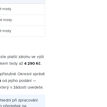
é mzdy
né mzdy
é mzdy
e platili zálohu ve výši
kem tedy až
4 290 Kč
.
příslušné Okresní správě
ů
od jejího podání —
terý v žádosti uvedete.
lední při zpracování
ko přeplatek na