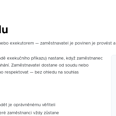
du
ebo exekutorem — zaměstnavatel je povinen je provést a
adě exekučního příkazu) nastane, když zaměstnanec
ymáhání. Zaměstnavatel dostane od soudu nebo
ho respektovat — bez ohledu na souhlas
ádět je oprávněnému věřiteli
eré zaměstnanci vždy zůstane