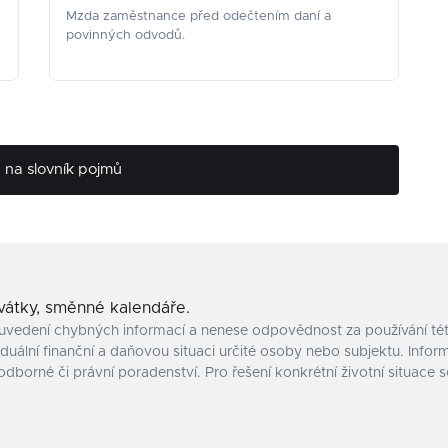
Mzda zaměstnance před odečtením daní a
povinných odvodů.
na slovník pojmů
svátky, směnné kalendáře.
uvedení chybných informací a nenese odpovědnost za používání tét
uální finanční a daňovou situaci určité osoby nebo subjektu. Inform
odborné či právní poradenství. Pro řešení konkrétní životní situac