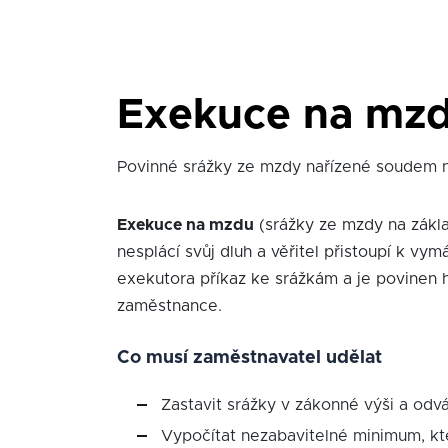
Exekuce na mz
Povinné srážky ze mzdy nařízené soudem n
Exekuce na mzdu
(srážky ze mzdy na zákl
nesplácí svůj dluh a věřitel přistoupí k v
exekutora příkaz ke srážkám a je povinen 
zaměstnance.
Co musí zaměstnavatel udělat
Zastavit srážky v zákonné výši a odv
Vypočítat nezabavitelné minimum, kt