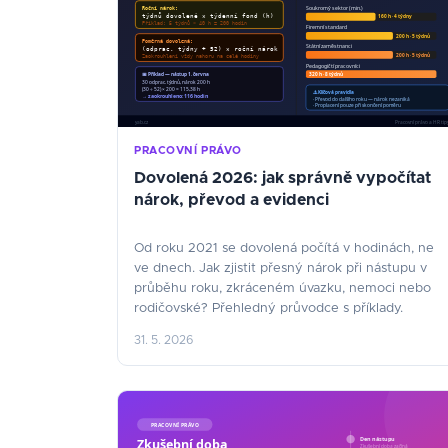
PRACOVNÍ PRÁVO
Dovolená 2026: jak správně vypočítat
nárok, převod a evidenci
Od roku 2021 se dovolená počítá v hodinách, ne
ve dnech. Jak zjistit přesný nárok při nástupu v
průběhu roku, zkráceném úvazku, nemoci nebo
rodičovské? Přehledný průvodce s příklady.
31. 5. 2026