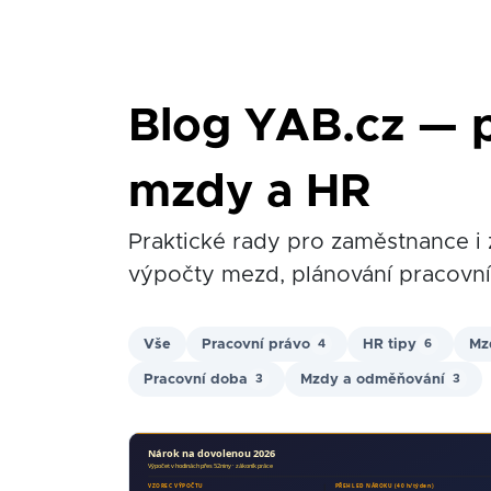
Blog YAB.cz — p
mzdy a HR
Praktické rady pro zaměstnance i 
výpočty mezd, plánování pracovní
Vše
Pracovní právo
HR tipy
Mz
4
6
Pracovní doba
Mzdy a odměňování
3
3