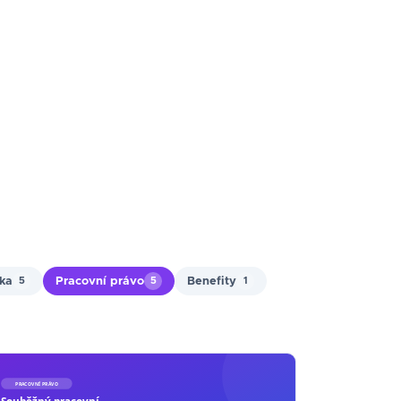
ika
Pracovní právo
Benefity
5
5
1