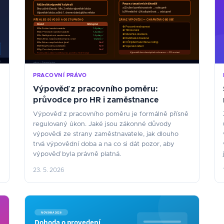
PRACOVNÍ PRÁVO
Výpověď z pracovního poměru:
průvodce pro HR i zaměstnance
Výpověď z pracovního poměru je formálně přísně
regulovaný úkon. Jaké jsou zákonné důvody
výpovědi ze strany zaměstnavatele, jak dlouho
trvá výpovědní doba a na co si dát pozor, aby
výpověď byla právně platná.
23. 5. 2026