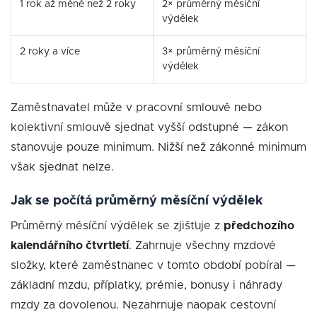
1 rok až méně než 2 roky
2× průměrný měsíční
výdělek
2 roky a více
3× průměrný měsíční
výdělek
Zaměstnavatel může v pracovní smlouvě nebo
kolektivní smlouvě sjednat vyšší odstupné — zákon
stanovuje pouze minimum. Nižší než zákonné minimum
však sjednat nelze.
Jak se počítá průměrný měsíční výdělek
Průměrný měsíční výdělek se zjišťuje z
předchozího
kalendářního čtvrtletí
. Zahrnuje všechny mzdové
složky, které zaměstnanec v tomto období pobíral —
základní mzdu, příplatky, prémie, bonusy i náhrady
mzdy za dovolenou. Nezahrnuje naopak cestovní