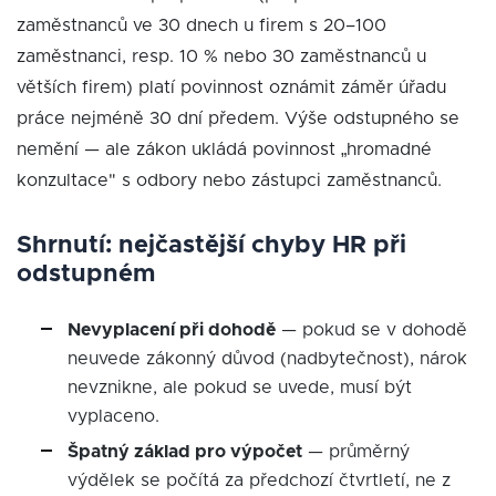
zaměstnanců ve 30 dnech u firem s 20–100
zaměstnanci, resp. 10 % nebo 30 zaměstnanců u
větších firem) platí povinnost oznámit záměr úřadu
práce nejméně 30 dní předem. Výše odstupného se
nemění — ale zákon ukládá povinnost „hromadné
konzultace" s odbory nebo zástupci zaměstnanců.
Shrnutí: nejčastější chyby HR při
odstupném
Nevyplacení při dohodě
— pokud se v dohodě
neuvede zákonný důvod (nadbytečnost), nárok
nevznikne, ale pokud se uvede, musí být
vyplaceno.
Špatný základ pro výpočet
— průměrný
výdělek se počítá za předchozí čtvrtletí, ne z