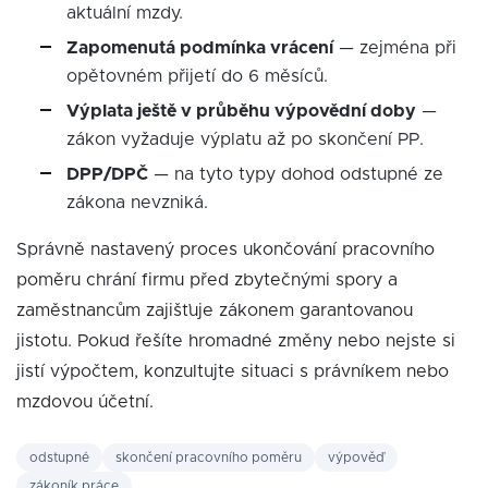
aktuální mzdy.
Zapomenutá podmínka vrácení
— zejména při
opětovném přijetí do 6 měsíců.
Výplata ještě v průběhu výpovědní doby
—
zákon vyžaduje výplatu až po skončení PP.
DPP/DPČ
— na tyto typy dohod odstupné ze
zákona nevzniká.
Správně nastavený proces ukončování pracovního
poměru chrání firmu před zbytečnými spory a
zaměstnancům zajišťuje zákonem garantovanou
jistotu. Pokud řešíte hromadné změny nebo nejste si
jistí výpočtem, konzultujte situaci s právníkem nebo
mzdovou účetní.
odstupné
skončení pracovního poměru
výpověď
zákoník práce