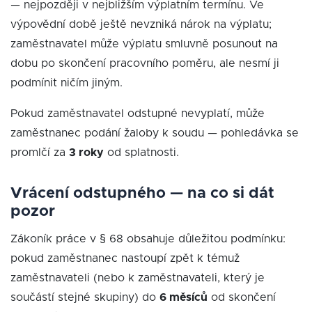
— nejpozději v nejbližším výplatním termínu. Ve
výpovědní době ještě nevzniká nárok na výplatu;
zaměstnavatel může výplatu smluvně posunout na
dobu po skončení pracovního poměru, ale nesmí ji
podmínit ničím jiným.
Pokud zaměstnavatel odstupné nevyplatí, může
zaměstnanec podání žaloby k soudu — pohledávka se
promlčí za
3 roky
od splatnosti.
Vrácení odstupného — na co si dát
pozor
Zákoník práce v § 68 obsahuje důležitou podmínku:
pokud zaměstnanec nastoupí zpět k témuž
zaměstnavateli (nebo k zaměstnavateli, který je
součástí stejné skupiny) do
6 měsíců
od skončení