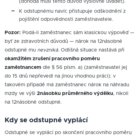
(dohoda musí tento důvod výslovně uvádět).
K odstupnému navíc přistupuje odškodnění z
pojištění odpovědnosti zaměstnavatele.
Pozor:
Podá-li zaměstnanec sám klasickou výpověď —
byť ze zdravotních důvodů — nárok na 12násobné
odstupné mu
nevzniká
. Odlišná situace nastává při
okamžitém zrušení pracovního poměru
zaměstnancem
dle § 56 písm. a) (zaměstnavatel jej
do 15 dnů nepřevedl na jinou vhodnou práci): v
takovém případě má zaměstnanec nárok na náhradu
mzdy ve výši
2násobku průměrného výdělku
, nikoli
na 12násobné odstupné.
Kdy se odstupné vyplácí
Odstupné se vyplácí po skončení pracovního poměru