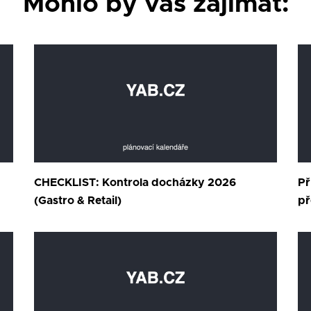
Mohlo by vás zajímat:
CHECKLIST: Kontrola docházky 2026
Př
(Gastro & Retail)
př