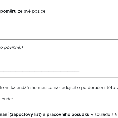
 poměru
ze své pozice
.
to povinné.)
__________________________________
__________________________________
nem kalendářního měsíce následujícího po doručení této 
u bude:
ání (zápočtový list)
a
pracovního posudku
v souladu s §