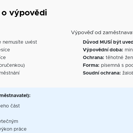
e o výpovědi
Výpověď od zaměstnavat
e nemusíte uvést
Důvod MUSÍ být uve
ěsíce
Výpovědní doba:
min.
íce
Ochrana:
těhotné žen
oručenkou)
Forma:
písemná s pod
městnání
Soudní ochrana:
žalo
městnavatel):
jeho část
ytečným
výkon práce