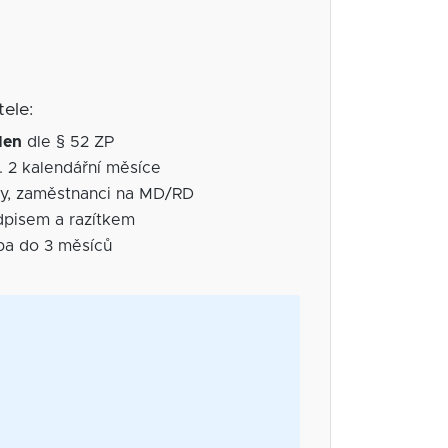
ele:
den
dle § 52 ZP
 2 kalendářní měsíce
y, zaměstnanci na MD/RD
pisem a razítkem
ba do 3 měsíců