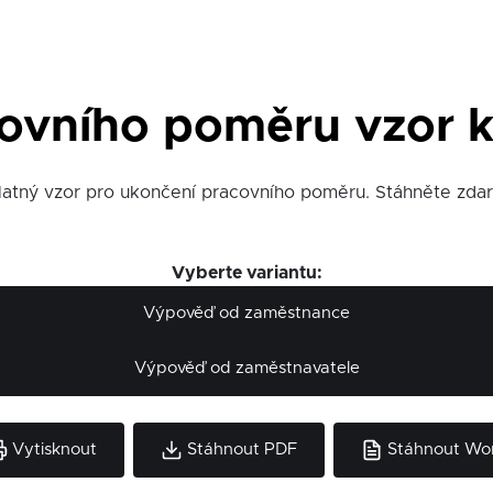
ovního poměru vzor k
latný vzor pro ukončení pracovního poměru. Stáhněte zd
Vyberte variantu:
Výpověď od zaměstnance
Výpověď od zaměstnavatele
Vytisknout
Stáhnout PDF
Stáhnout Wo