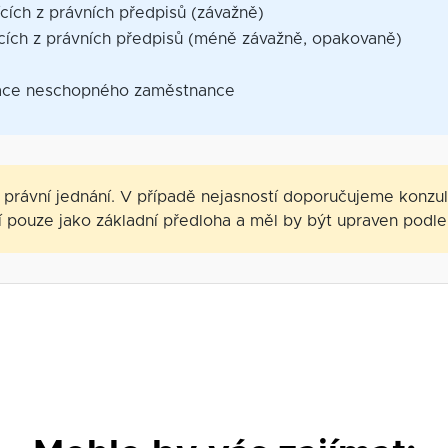
cích z právních předpisů (závažně)
ících z právních předpisů (méně závažně, opakovaně)
e
ráce neschopného zaměstnance
právní jednání. V případě nejasností doporučujeme konzu
í pouze jako základní předloha a měl by být upraven podle 