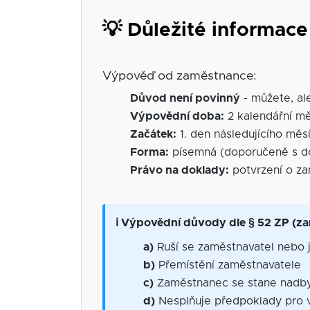
💡 Důležité informac
Výpověď od zaměstnance:
Důvod není povinný
- můžete, al
Výpovědní doba:
2 kalendářní m
Začátek:
1. den následujícího měs
Forma:
písemná (doporučeně s d
Právo na doklady:
potvrzení o za
ℹ️ Výpovědní důvody dle § 52 ZP (za
a)
Ruší se zaměstnavatel nebo 
b)
Přemístění zaměstnavatele
c)
Zaměstnanec se stane nadb
d)
Nesplňuje předpoklady pro 