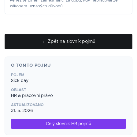
Peněžité plnění zaměstnanci za dobu, kdy nepracoval ze
zákonem uznaných důvodů.
← Zpět na slovník pojmů
O TOMTO POJMU
POJEM
Sick day
OBLAST
HR & pracovní právo
AKTUALIZOVÁNO
31. 5. 2026
Celý slovník HR pojmů