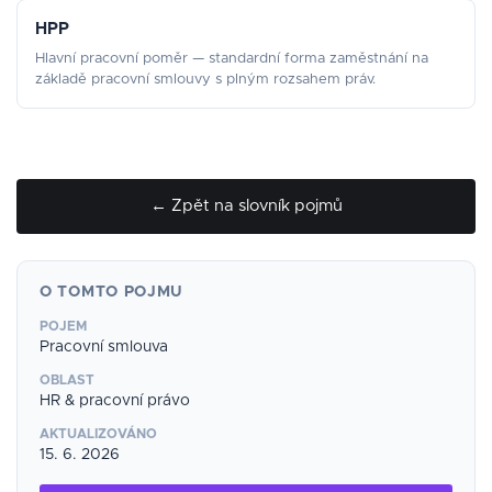
HPP
Hlavní pracovní poměr — standardní forma zaměstnání na
základě pracovní smlouvy s plným rozsahem práv.
← Zpět na slovník pojmů
O TOMTO POJMU
POJEM
Pracovní smlouva
OBLAST
HR & pracovní právo
AKTUALIZOVÁNO
15. 6. 2026