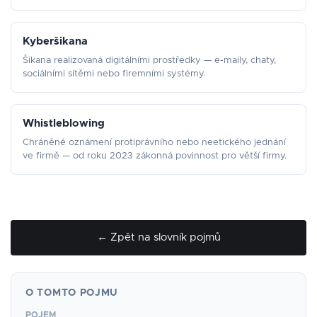
Kyberšikana
Šikana realizovaná digitálními prostředky — e-maily, chaty,
sociálními sítěmi nebo firemními systémy.
Whistleblowing
Chráněné oznámení protiprávního nebo neetického jednání
ve firmě — od roku 2023 zákonná povinnost pro větší firmy.
← Zpět na slovník pojmů
O TOMTO POJMU
POJEM