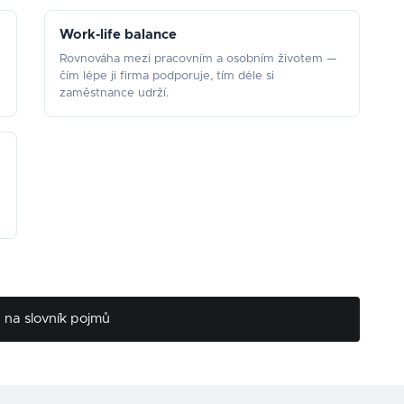
Work-life balance
Rovnováha mezi pracovním a osobním životem —
čím lépe ji firma podporuje, tím déle si
zaměstnance udrží.
na slovník pojmů