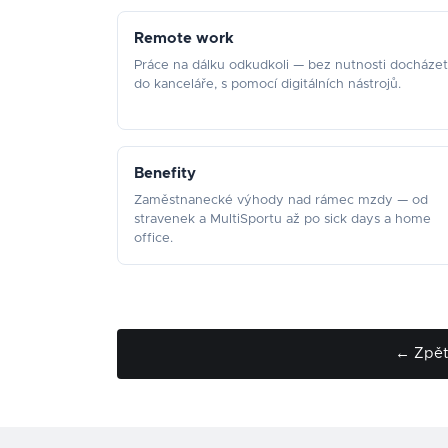
Remote work
Práce na dálku odkudkoli — bez nutnosti docházet
do kanceláře, s pomocí digitálních nástrojů.
Benefity
Zaměstnanecké výhody nad rámec mzdy — od
stravenek a MultiSportu až po sick days a home
office.
← Zpět 