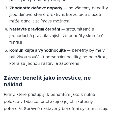
pozic jsou přehledný zdroj dat
Zhodnoťte daňové dopady
— ne všechny benefity
jsou daňově stejně efektivní; konzultace s účetní
může odhalit zajímavé možnosti
Nastavte pravidla čerpání
— srozumitelná a
jednoduchá pravidla zajistí, že benefity skutečně
fungují
Komunikujte a vyhodnocujte
— benefity by měly
být živou součástí personální politiky, ne položkou,
která se jednou nastaví a zapomene
Závěr: benefit jako investice, ne
náklad
Firmy, které přistupují k benefitům jako k nutné
položce v tabulce, přicházejí o jejich skutečný
potenciál. Správně nastavený benefitní systém snižuje