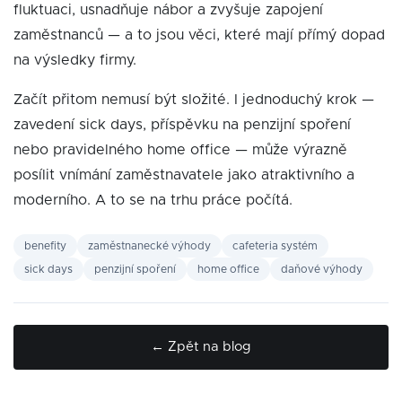
fluktuaci, usnadňuje nábor a zvyšuje zapojení
zaměstnanců — a to jsou věci, které mají přímý dopad
na výsledky firmy.
Začít přitom nemusí být složité. I jednoduchý krok —
zavedení sick days, příspěvku na penzijní spoření
nebo pravidelného home office — může výrazně
posílit vnímání zaměstnavatele jako atraktivního a
moderního. A to se na trhu práce počítá.
benefity
zaměstnanecké výhody
cafeteria systém
sick days
penzijní spoření
home office
daňové výhody
← Zpět na blog