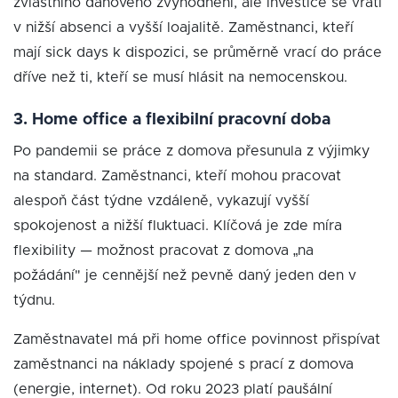
zvláštního daňového zvýhodnění, ale investice se vrátí
v nižší absenci a vyšší loajalitě. Zaměstnanci, kteří
mají sick days k dispozici, se průměrně vrací do práce
dříve než ti, kteří se musí hlásit na nemocenskou.
3. Home office a flexibilní pracovní doba
Po pandemii se práce z domova přesunula z výjimky
na standard. Zaměstnanci, kteří mohou pracovat
alespoň část týdne vzdáleně, vykazují vyšší
spokojenost a nižší fluktuaci. Klíčová je zde míra
flexibility — možnost pracovat z domova „na
požádání" je cennější než pevně daný jeden den v
týdnu.
Zaměstnavatel má při home office povinnost přispívat
zaměstnanci na náklady spojené s prací z domova
(energie, internet). Od roku 2023 platí paušální