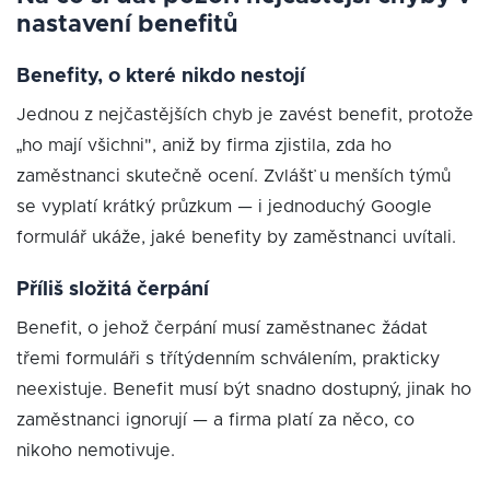
nastavení benefitů
Benefity, o které nikdo nestojí
Jednou z nejčastějších chyb je zavést benefit, protože
„ho mají všichni", aniž by firma zjistila, zda ho
zaměstnanci skutečně ocení. Zvlášť u menších týmů
se vyplatí krátký průzkum — i jednoduchý Google
formulář ukáže, jaké benefity by zaměstnanci uvítali.
Příliš složitá čerpání
Benefit, o jehož čerpání musí zaměstnanec žádat
třemi formuláři s třítýdenním schválením, prakticky
neexistuje. Benefit musí být snadno dostupný, jinak ho
zaměstnanci ignorují — a firma platí za něco, co
nikoho nemotivuje.