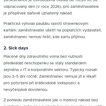
zaměstnance je osvobozena částka do 116,20 Kč za
odpracovaný den (v roce 2026), pro zaměstnavatele
je příspěvek daňově uznatelný náklad.
Praktická výhoda paušálu oproti stravenkovým
kartám: zaměstnavatel ušetří na poplatcích vydavateli,
zaměstnanec nemusí řešit, kde kartu přijmou.
2. Sick days
Placené dny zdravotního volna bez nutnosti
předkládat neschopenku se staly standardem
zejména v IT a korporátním sektoru. Typický rozsah
jsou 3–5 dní ročně. Zaměstnanec nemusí jít k lékaři
pro potvrzení při krátkodobé indispozici a
nevyčerpává dovolenou.
Z pohledu zaměstnavatele jde o mzdový náklad bez