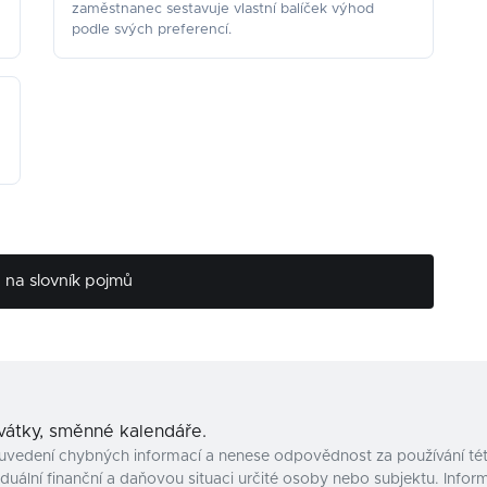
zaměstnanec sestavuje vlastní balíček výhod
podle svých preferencí.
na slovník pojmů
svátky, směnné kalendáře.
uvedení chybných informací a nenese odpovědnost za používání tét
uální finanční a daňovou situaci určité osoby nebo subjektu. Inform