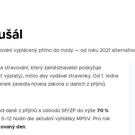
ušál
ování vyplácený přímo do mzdy — od roku 2021 alternativ
a stravování, který zaměstnavatel poskytuje
 výplaty), místo aby vydával stravenky. Od 1. ledna
enek zavedla novela zákona o daních z příjmů.
od daně z příjmů a odvodů SP/ZP do výše
70 %
 5–12 hodin dle aktuální vyhlášky MPSV. Pro rok
covaný den
.