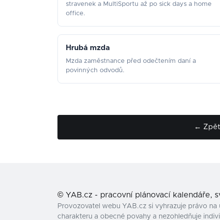
stravenek a MultiSportu až po sick days a home
office.
Hrubá mzda
Mzda zaměstnance před odečtením daní a
povinných odvodů.
← Zpět 
©
YAB.cz - pracovní plánovací kalendáře, 
Provozovatel webu YAB.cz si vyhrazuje právo na 
charakteru a obecné povahy a nezohledňuje individ