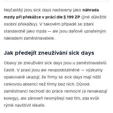
Nejčastěji jsou sick days nastaveny jako
náhrada
mzdy při překážce v práci dle § 199 ZP
(jiné důležité
osobní překážky). V takovém případě se zdaní
standardně jako mzda — ale jsou daňově uznatelným
nákladem zaměstnavatele.
Jak předejít zneužívání sick days
Obavy ze zneužívání sick days jsou u zaměstnavatelů
časté. V praxi jsou ale neopodstatněné — výzkumy
opakovaně ukazují, že firmy se sick days mají nižší
celkovou absenci než firmy bez nich. Důvod:
zaměstnanci nechodí do práce nemocní (a nenakazují
kolegy), ale zároveň nesmýšlejí nad tím, zda kvůli
rýmě navštívit lékaře.