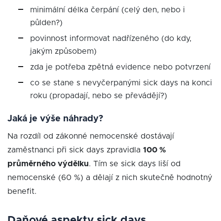
minimální délka čerpání (celý den, nebo i
půlden?)
povinnost informovat nadřízeného (do kdy,
jakým způsobem)
zda je potřeba zpětná evidence nebo potvrzení
co se stane s nevyčerpanými sick days na konci
roku (propadají, nebo se převádějí?)
Jaká je výše náhrady?
Na rozdíl od zákonné nemocenské dostávají
zaměstnanci při sick days zpravidla
100 %
průměrného výdělku
. Tím se sick days liší od
nemocenské (60 %) a dělají z nich skutečně hodnotný
benefit.
Daňové aspekty sick days