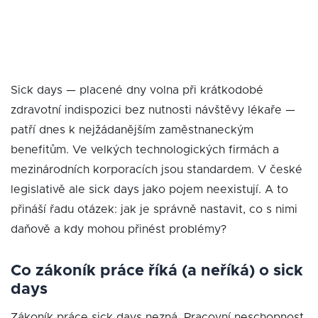
Sick days — placené dny volna při krátkodobé
zdravotní indispozici bez nutnosti návštěvy lékaře —
patří dnes k nejžádanějším zaměstnaneckým
benefitům. Ve velkých technologických firmách a
mezinárodních korporacích jsou standardem. V české
legislativě ale sick days jako pojem neexistují. A to
přináší řadu otázek: jak je správně nastavit, co s nimi
daňově a kdy mohou přinést problémy?
Co zákoník práce říká (a neříká) o sick
days
Zákoník práce sick days nezná. Pracovní neschopnost