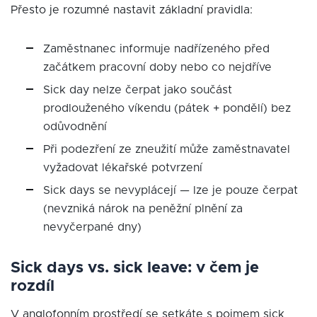
Přesto je rozumné nastavit základní pravidla:
Zaměstnanec informuje nadřízeného před
začátkem pracovní doby nebo co nejdříve
Sick day nelze čerpat jako součást
prodlouženého víkendu (pátek + pondělí) bez
odůvodnění
Při podezření ze zneužití může zaměstnavatel
vyžadovat lékařské potvrzení
Sick days se nevyplácejí — lze je pouze čerpat
(nevzniká nárok na peněžní plnění za
nevyčerpané dny)
Sick days vs. sick leave: v čem je
rozdíl
V anglofonním prostředí se setkáte s pojmem sick