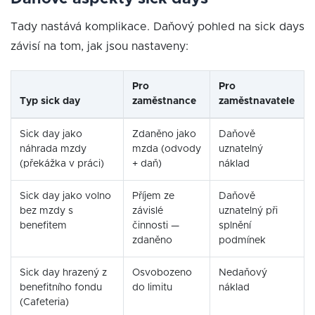
Tady nastává komplikace. Daňový pohled na sick days
závisí na tom, jak jsou nastaveny:
Pro
Pro
Typ sick day
zaměstnance
zaměstnavatele
Sick day jako
Zdaněno jako
Daňově
náhrada mzdy
mzda (odvody
uznatelný
(překážka v práci)
+ daň)
náklad
Sick day jako volno
Příjem ze
Daňově
bez mzdy s
závislé
uznatelný při
benefitem
činnosti —
splnění
zdaněno
podmínek
Sick day hrazený z
Osvobozeno
Nedaňový
benefitního fondu
do limitu
náklad
(Cafeteria)