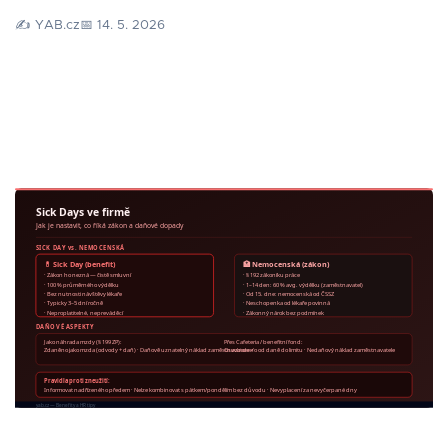
✍️ YAB.cz
📅 14. 5. 2026