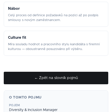
Nábor
Celý proces od definice požadavků na pozici až po podpis
smlouvy s novým zaměstnancem.
Culture fit
Míra souladu hodnot a pracovního stylu kandidáta s firemní
kulturou — oboustranně posuzováno při výběru.
← Zpět na slovník pojmů
O TOMTO POJMU
POJEM
Diversity & Inclusion Manager