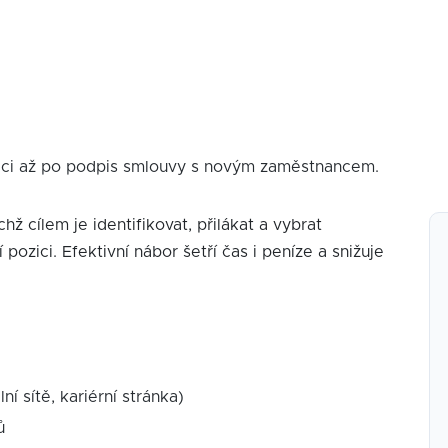
ici až po podpis smlouvy s novým zaměstnancem.
chž cílem je identifikovat, přilákat a vybrat
zici. Efektivní nábor šetří čas i peníze a snižuje
ní sítě, kariérní stránka)
ů