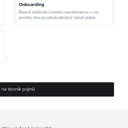
Onboarding
Řízené začlenění nového zaměstnance — od
prvního dne po plnohodnotný výkon práce.
na slovník pojmů