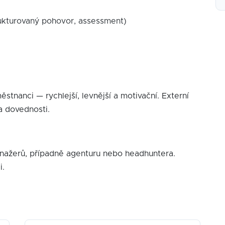
rukturovaný pohovor, assessment)
stnanci — rychlejší, levnější a motivační. Externí
a dovednosti.
manažerů, případně agenturu nebo headhuntera.
i.