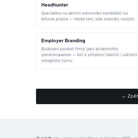
Headhunter
Specialista na aktivní oslovování kandidátů na
klíčové pozice — hledá tam, kde inzeráty nestačí.
Employer Branding
Budování pověsti firmy jako atraktivního
zaměstnavatele — klíč k přitažení talentů i udržení
stávajícího týmu.
← Zpět 