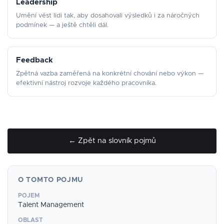
Leadership
Umění vést lidi tak, aby dosahovali výsledků i za náročných
podmínek — a ještě chtěli dál.
Feedback
Zpětná vazba zaměřená na konkrétní chování nebo výkon —
efektivní nástroj rozvoje každého pracovníka.
← Zpět na slovník pojmů
O TOMTO POJMU
POJEM
Talent Management
OBLAST