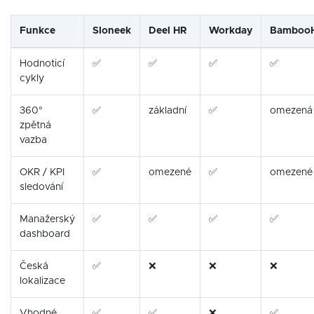
Funkce
Sloneek
Deel HR
Workday
Bamboo
Hodnoticí
✅
✅
✅
✅
cykly
360°
✅
základní
✅
omezená
zpětná
vazba
OKR / KPI
✅
omezené
✅
omezené
sledování
Manažerský
✅
✅
✅
✅
dashboard
Česká
✅
❌
❌
❌
lokalizace
Vhodné
✅
✅
❌
✅