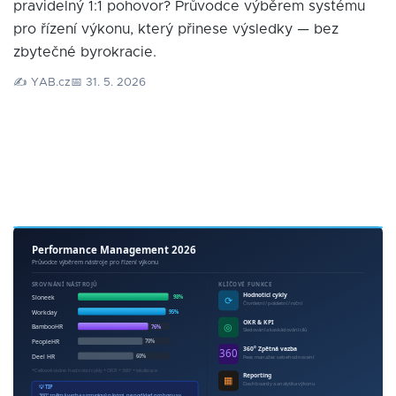
pravidelný 1:1 pohovor? Průvodce výběrem systému
pro řízení výkonu, který přinese výsledky — bez
zbytečné byrokracie.
✍️ YAB.cz
📅 31. 5. 2026