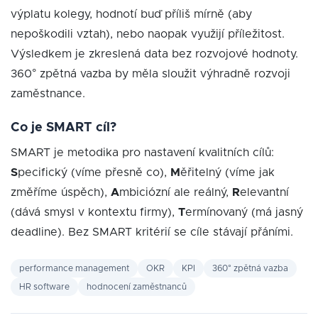
výplatu kolegy, hodnotí buď příliš mírně (aby
nepoškodili vztah), nebo naopak využijí příležitost.
Výsledkem je zkreslená data bez rozvojové hodnoty.
360° zpětná vazba by měla sloužit výhradně rozvoji
zaměstnance.
Co je SMART cíl?
SMART je metodika pro nastavení kvalitních cílů:
S
pecifický (víme přesně co),
M
ěřitelný (víme jak
změříme úspěch),
A
mbiciózní ale reálný,
R
elevantní
(dává smysl v kontextu firmy),
T
ermínovaný (má jasný
deadline). Bez SMART kritérií se cíle stávají přáními.
performance management
OKR
KPI
360° zpětná vazba
HR software
hodnocení zaměstnanců