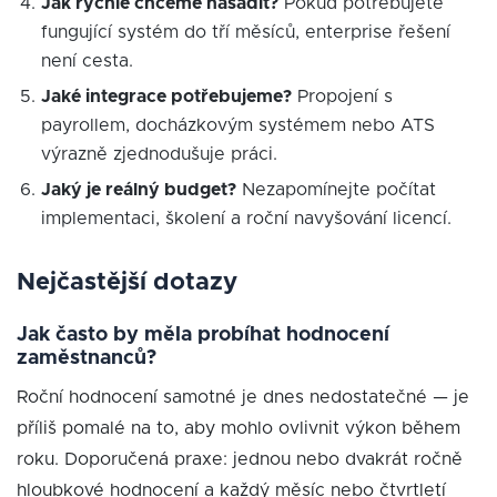
Jak rychle chceme nasadit?
Pokud potřebujete
fungující systém do tří měsíců, enterprise řešení
není cesta.
Jaké integrace potřebujeme?
Propojení s
payrollem, docházkovým systémem nebo ATS
výrazně zjednodušuje práci.
Jaký je reálný budget?
Nezapomínejte počítat
implementaci, školení a roční navyšování licencí.
Nejčastější dotazy
Jak často by měla probíhat hodnocení
zaměstnanců?
Roční hodnocení samotné je dnes nedostatečné — je
příliš pomalé na to, aby mohlo ovlivnit výkon během
roku. Doporučená praxe: jednou nebo dvakrát ročně
hloubkové hodnocení a každý měsíc nebo čtvrtletí