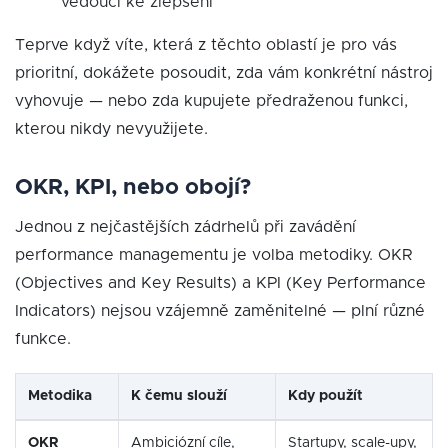
vedoucí ke zlepšení
Teprve když víte, která z těchto oblastí je pro vás
prioritní, dokážete posoudit, zda vám konkrétní nástroj
vyhovuje — nebo zda kupujete předraženou funkci,
kterou nikdy nevyužijete.
OKR, KPI, nebo obojí?
Jednou z nejčastějších zádrhelů při zavádění
performance managementu je volba metodiky. OKR
(Objectives and Key Results) a KPI (Key Performance
Indicators) nejsou vzájemně zaměnitelné — plní různé
funkce.
Metodika
K čemu slouží
Kdy použít
OKR
Ambiciózní cíle,
Startupy, scale-upy,