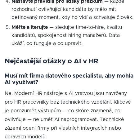
Nastavte pravidla pro lidský přezkum
— každé
rozhodnutí ovlivňující kandidáta by mělo mít
definovaný moment, kdy ho vidí a schvaluje člověk.
Měřte a iterujte
— sledujte time-to-hire, kvalitu
kandidátů, spokojenost hiring manažerů. Data
ukáží, co funguje a co upravit.
Nejčastější otázky o AI v HR
Musí mít firma datového specialistu, aby mohla
AI využívat?
Ne. Moderní HR nástroje s AI vrstvou jsou navrženy
pro HR pracovníky bez technického vzdělání. Klíčové
je porozumět výstupům — co skóre znamená, co
ovlivňuje — ne umět AI naprogramovat. Technické
zázemí ocení firmy při vlastních integracích nebo
úpravách modelů.