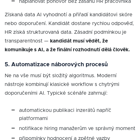
naplánovat pohovor bez zásahu HR pracovníka
Získaná data AI vyhodnotí a přiřadí kandidátovi skóre
nebo doporučení. Kandidát dostane rychlou odpověď,
HR získá strukturovaná data. Zásadní podmínkou je
transparentnost —
kandidát musí vědět, že
komunikuje s AI, a že finální rozhodnutí dělá člověk.
5. Automatizace náborových procesů
Ne na vše musí být složitý algoritmus. Moderní
nástroje kombinují klasické workflow s chytrými
doporučeními AI. Typické scénáře zahrnují:
automatickou publikaci inzerátů napříč
platformami
notifikace hiring manažerům ve správný moment
připomínky hodnocení a zpětné vazby