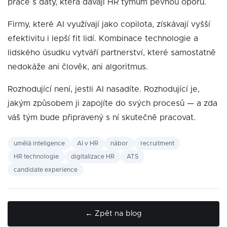
práce s daty, která dávají HR týmům pevnou oporu.
Firmy, které AI využívají jako copilota, získávají vyšší
efektivitu i lepší fit lidí. Kombinace technologie a
lidského úsudku vytváří partnerství, které samostatně
nedokáže ani člověk, ani algoritmus.
Rozhodující není, jestli AI nasadíte. Rozhodující je,
jakým způsobem ji zapojíte do svých procesů — a zda
váš tým bude připravený s ní skutečně pracovat.
umělá inteligence
AI v HR
nábor
recruitment
HR technologie
digitalizace HR
ATS
candidate experience
← Zpět na blog