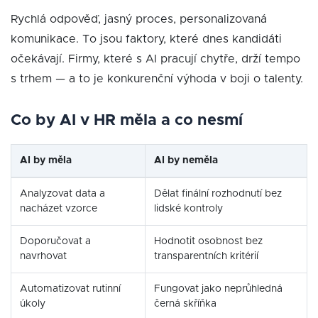
Rychlá odpověď, jasný proces, personalizovaná
komunikace. To jsou faktory, které dnes kandidáti
očekávají. Firmy, které s AI pracují chytře, drží tempo
s trhem — a to je konkurenční výhoda v boji o talenty.
Co by AI v HR měla a co nesmí
AI by měla
AI by neměla
Analyzovat data a
Dělat finální rozhodnutí bez
nacházet vzorce
lidské kontroly
Doporučovat a
Hodnotit osobnost bez
navrhovat
transparentních kritérií
Automatizovat rutinní
Fungovat jako neprůhledná
úkoly
černá skříňka