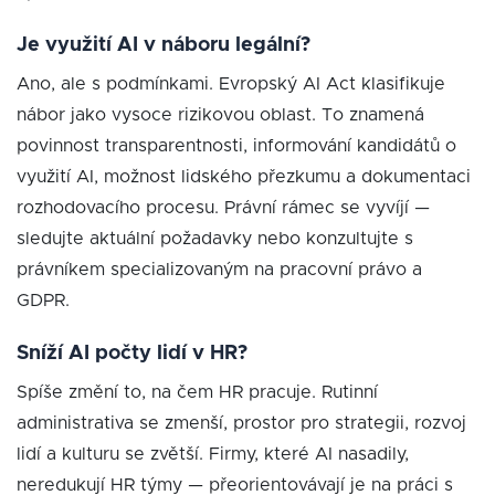
Je využití AI v náboru legální?
Ano, ale s podmínkami. Evropský AI Act klasifikuje
nábor jako vysoce rizikovou oblast. To znamená
povinnost transparentnosti, informování kandidátů o
využití AI, možnost lidského přezkumu a dokumentaci
rozhodovacího procesu. Právní rámec se vyvíjí —
sledujte aktuální požadavky nebo konzultujte s
právníkem specializovaným na pracovní právo a
GDPR.
Sníží AI počty lidí v HR?
Spíše změní to, na čem HR pracuje. Rutinní
administrativa se zmenší, prostor pro strategii, rozvoj
lidí a kulturu se zvětší. Firmy, které AI nasadily,
neredukují HR týmy — přeorientovávají je na práci s