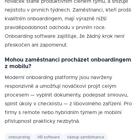
nováček stane produktivním členem týmu, a snižuje
nejistotu v prvních týdnech. Zaměstnanci, kteří prošli
kvalitním onboardingem, mají výrazně nižší
pravděpodobnost odchodu v prvním roce.
Onboarding software zajišťuje, že žádný krok není
přeskočen ani zapomenut.
Mohou zaměstnanci procházet onboardingem
z mobilu?
Moderní onboarding platformy jsou navrženy
responzivně a umožňují nováčkovi projít celým
procesem — vyplnit dokumenty, podepsat smlouvu,
splnit úkoly v checklistu — z libovolného zařízení. Pro
firmy s remote nebo hybridním týmem je mobilní
přístupnost prakticky nezbytná.
onboarding
HR software
nástup zaměstnance