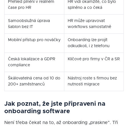
Přehled plnění v reálném
HR vidí okamžitě, co bylo
čase pro HR
splněno a co čeká
Samoobslužná úprava
HR může upravovat
šablon bez IT
workflows samostatně
Mobilní přístup pro nováčky
Onboarding lze projít
odkudkoli, i z telefonu
Česká lokalizace a GDPR
Klíčové pro firmy v ČR a SR
compliance
Škálovatelná cena od 10 do
Nástroj roste s firmou bez
200+ zaměstnanců
nutnosti migrace
Jak poznat, že jste připraveni na
onboarding software
Není třeba čekat na to, až onboarding „praskne". Tři