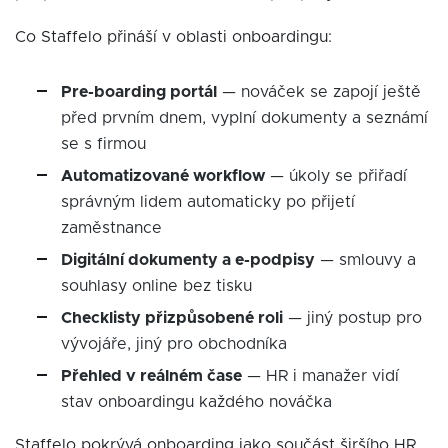
Co Staffelo přináší v oblasti onboardingu:
Pre-boarding portál
— nováček se zapojí ještě
před prvním dnem, vyplní dokumenty a seznámí
se s firmou
Automatizované workflow
— úkoly se přiřadí
správným lidem automaticky po přijetí
zaměstnance
Digitální dokumenty a e-podpisy
— smlouvy a
souhlasy online bez tisku
Checklisty přizpůsobené roli
— jiný postup pro
vývojáře, jiný pro obchodníka
Přehled v reálném čase
— HR i manažer vidí
stav onboardingu každého nováčka
Staffelo pokrývá onboarding jako součást širšího HR