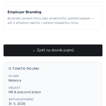
Employer Branding
Budování pověsti firmy jako atraktivního zaměstnavatele —
klíč k přitažení talentů i udržení stávajícího týmu.
← Zpět na slovník pojmů
O TOMTO POJMU
POJEM
Retence
OBLAST
HR & pracovní právo
AKTUALIZOVÁNO
31. 5. 2026