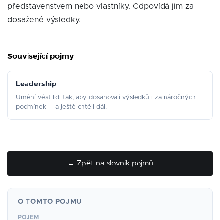
představenstvem nebo vlastníky. Odpovídá jim za
dosažené výsledky.
Související pojmy
Leadership
Umění vést lidi tak, aby dosahovali výsledků i za náročných
podmínek — a ještě chtěli dál.
← Zpět na slovník pojmů
O TOMTO POJMU
POJEM